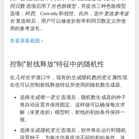
阿贝数
选项启用了
光色散模型
，并提供三种色散模型
选项：
柯西
、
Conrady
和
线性
。此外，选中
更改参考波
长
复选框后，用户可以修改折射率和阿贝数定义所使
用的参考波长。
查看屏幕截图
控制“射线释放”特征中的随机性
在
几何光学
接口中，现有的
生成随机数的变元
属性现
在也可以控制射线释放特征所使用的随机数生成器。
选择
生成唯一变元
选项后，随机数生成器的种子
将自动设置并保持固定。这样做可以确保每次求
解（未更改的）模型时，射线的初始条件保持一
致。
选择
生成随机变元
选项后，软件将在运行时随机
设置种子，为每次仿真提供不同的初始条件。这