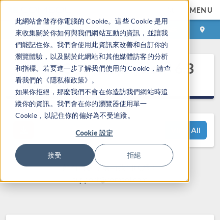
MENU
此網站會儲存你電腦的 Cookie。這些 Cookie 是用
登录
咨询与购买
來收集關於你如何與我們網站互動的資訊，並讓我
們能記住你。我們會使用此資訊來改善和自訂你的
瀏覽體驗，以及關於此網站和其他媒體訪客的分析
®
COMSOL Multiphysics
6.3
和指標。若要進一步了解我們使用的 Cookie，請查
发布亮点
看我們的《隱私權政策》。
如果你拒絕，那麼我們不會在你造訪我們網站時追
蹤你的資訊。我們會在你的瀏覽器使用單一
Cookie，以記住你的偏好為不受追蹤。
View All
Cookie 設定
接受
拒絕
如有问题，请与我们联系：
support@comsol.com