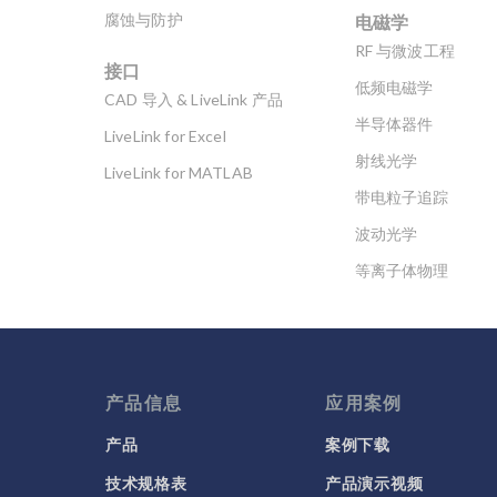
电磁学
腐蚀与防护
RF 与微波工程
接口
低频电磁学
CAD 导入 & LiveLink 产品
半导体器件
LiveLink for Excel
射线光学
LiveLink for MATLAB
带电粒子追踪
波动光学
等离子体物理
科学新闻
产品信息
应用案例
产品
案例下载
技术规格表
产品演示视频