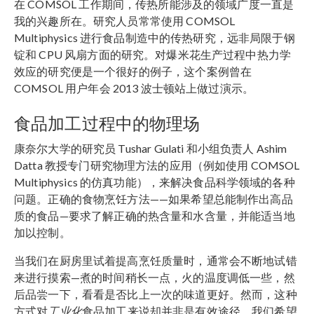
在 COMSOL 工作期间，传热所能涉及的领域广度一直是
我的兴趣所在。研究人员常常使用 COMSOL
Multiphysics 进行食品制造中的传热研究，远非局限于钢
锭和 CPU 风扇方面的研究。对爆米花生产过程中热力学
效应的研究便是一个很好的例子，这个案例曾在
COMSOL 用户年会 2013 波士顿站上做过演示。
食品加工过程中的物理场
康奈尔大学的研究员 Tushar Gulati 和小组负责人 Ashim
Datta 教授专门研究物理方法的应用（例如使用 COMSOL
Multiphysics 的仿真功能），来解决食品科学领域的各种
问题。正确的食物烹饪方法——如果希望总能制作出高品
质的食品—要求了解正确的热含量和水含量，并能适当地
加以控制。
当我们在厨房里试着提高烹饪质量时，通常会不断地试错
来进行摸索—煮的时间稍长一点，火的温度调低一些，然
后品尝一下，看看是否比上一次的味道更好。然而，这种
方式对
工业化
食品加工来说却并非是有效途径。我们希望