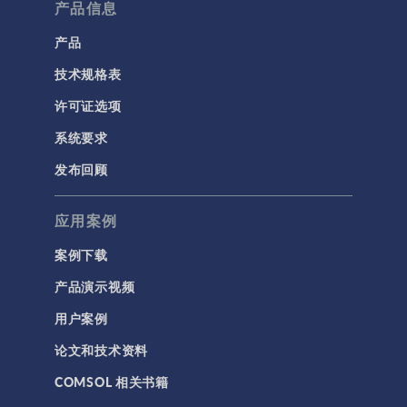
流体流动颗粒跟踪
产品信息
计算流体力学 (CFD)
产品
技术规格表
电磁学
RF 与微波工程
许可证选项
低频电磁学
系统要求
半导体器件
发布回顾
射线光学
应用案例
带电粒子追踪
波动光学
案例下载
等离子体物理
产品演示视频
用户案例
科学新闻
论文和技术资料
结构 & 声学
COMSOL 相关书籍
MEMS & 压电器件