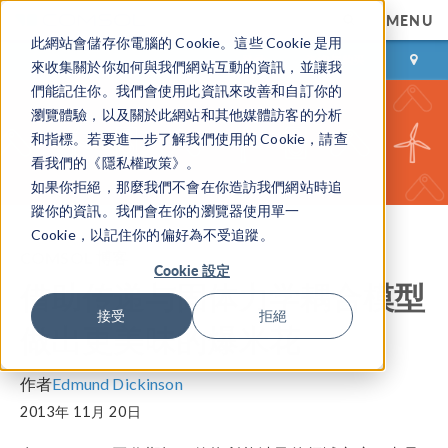
MENU
此網站會儲存你電腦的 Cookie。這些 Cookie 是用
登录
咨询与购买
來收集關於你如何與我們網站互動的資訊，並讓我
們能記住你。我們會使用此資訊來改善和自訂你的
瀏覽體驗，以及關於此網站和其他媒體訪客的分析
和指標。若要進一步了解我們使用的 Cookie，請查
看我們的《隱私權政策》。
如果你拒絕，那麼我們不會在你造訪我們網站時追
蹤你的資訊。我們會在你的瀏覽器使用單一
Cookie，以記住你的偏好為不受追蹤。
COMSOL 博客
Cookie 設定
借助传递与固体力学耦合模型
接受
拒絕
做出更美味的爆米花
作者
Edmund Dickinson
2013年 11月 20日