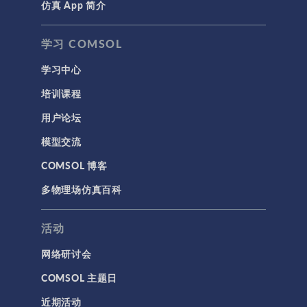
仿真 App 简介
声学与振动
岩土力学
学习 COMSOL
材料模型
学习中心
结构力学
培训课程
结构动力学
用户论坛
通用
模型交流
API
COMSOL 博客
代理模型
多物理场仿真百科
仿真 App
优化
活动
几何
网络研讨会
基于方程建模
COMSOL 主题日
安装与许可证管理
近期活动
建模工具和定义