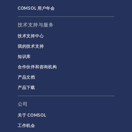
COMSOL 用户年会
材料
物理场接口
技术支持与服务
用户界面
技术支持中心
研究与求解器
我的技术支持
简介
知识库
结果与可视化
合作伙伴和咨询机构
网格
产品文档
集群计算和云计算
产品下载
标记
公司
关于 COMSOL
3D 打印
工作机会
AC/DC 模块