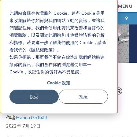
MENU
此網站會儲存你電腦的 Cookie。這些 Cookie 是用
登录
咨询与购买
來收集關於你如何與我們網站互動的資訊，並讓我
們能記住你。我們會使用此資訊來改善和自訂你的
瀏覽體驗，以及關於此網站和其他媒體訪客的分析
和指標。若要進一步了解我們使用的 Cookie，請查
看我們的《隱私權政策》。
如果你拒絕，那麼我們不會在你造訪我們網站時追
蹤你的資訊。我們會在你的瀏覽器使用單一
Cookie，以記住你的偏好為不受追蹤。
COMSOL 博客
Cookie 設定
在 COMSOL Multiphysics®
接受
拒絕
中编辑和修复导入的网格
作者
Hanna Gothäll
2022年 7月 19日