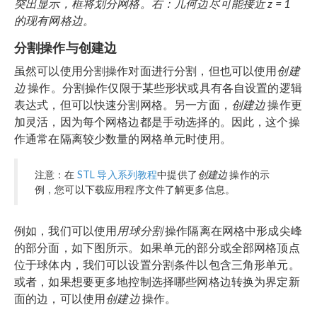
突出显示，框将划分网格。右：几何边尽可能接近
z = 1
的现有网格边。
分割操作与创建边
虽然可以使用分割操作对面进行分割，但也可以使用
创建
边
操作。分割操作仅限于某些形状或具有各自设置的逻辑
表达式，但可以快速分割网格。另一方面，
创建边
操作更
加灵活，因为每个网格边都是手动选择的。因此，这个操
作通常在隔离较少数量的网格单元时使用。
注意：在
STL 导入系列教程
中提供了
创建边
操作的示
例，您可以下载应用程序文件了解更多信息。
例如，我们可以使用
用球分割
操作隔离在网格中形成尖峰
的部分面，如下图所示。如果单元的部分或全部网格顶点
位于球体内，我们可以设置分割条件以包含三角形单元。
或者，如果想要更多地控制选择哪些网格边转换为界定新
面的边，可以使用
创建边
操作。