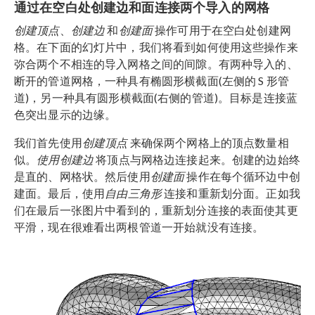
通过在空白处创建边和面连接两个导入的网格
创建顶点
、
创建边
和
创建面
操作可用于在空白处创建网
格。在下面的幻灯片中，我们将看到如何使用这些操作来
弥合两个不相连的导入网格之间的间隙。有两种导入的、
断开的管道网格，一种具有椭圆形横截面(左侧的 S 形管
道)，另一种具有圆形横截面(右侧的管道)。目标是连接蓝
色突出显示的边缘。
我们首先使用
创建顶点
来确保两个网格上的顶点数量相
似。
使用创建边
将顶点与网格边连接起来。创建的边始终
是直的、网格状。然后使用
创建面
操作在每个循环边中创
建面。最后，使用
自由三角形
连接和重新划分面。正如我
们在最后一张图片中看到的，重新划分连接的表面使其更
平滑，现在很难看出两根管道一开始就没有连接。