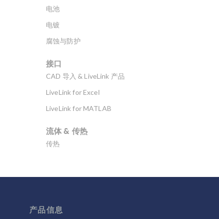
电池
电镀
腐蚀与防护
接口
CAD 导入 & LiveLink 产品
LiveLink for Excel
LiveLink for MATLAB
流体 & 传热
传热
分子流
多孔介质流动
微流体
流体流动颗粒跟踪
产品信息