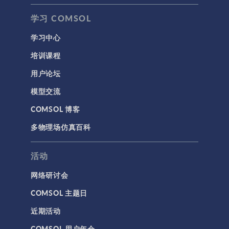
岩土力学
学习 COMSOL
材料模型
学习中心
结构力学
培训课程
结构动力学
用户论坛
通用
模型交流
API
COMSOL 博客
代理模型
多物理场仿真百科
仿真 App
优化
活动
几何
网络研讨会
基于方程建模
COMSOL 主题日
安装与许可证管理
近期活动
建模工具和定义
COMSOL 用户年会