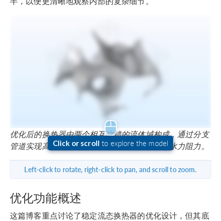
半，以便更清晰地观察内部的复杂细节。
优化后的换热器由两个相互交错的流体域构成，通过分支
to explore the model
Click or scroll
管道实现高强度热耦合，同时避免引入过大的水力阻力。
Left-click to rotate, right-click to pan, and scroll to zoom.
优化功能概述
这篇博客重点讨论了稳定流态换热器的优化设计，但其底