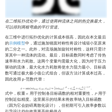
在二维拓扑优化中，通过使两种流体之间的热交换最大，
可以得到两根弯曲的平行管道。
在三维中进行拓扑优化的计算成本很高，因此在本文最后
的
示例模型
中，通过施加镜面对称性将设计域缩小至原来
的二分之一。此外，对流场施加旋转对称性，这样只需计
算其中一种流体的流动。最后，目标函数同时考虑了传热
速率和水力耗散。这两个变量均需最大化，因为对于压力
驱动的流体，最大化水力耗散将使水力阻力最小。目标函
数可通过极大极小值公式组合，但该方法计算成本过高，
因此改用 p-范数代替：
式中，权重
用于控制各目标函数的相对重要性，
用于
控制近似精度。这里展示的结果未将效率纳入目标函数
（因为它会妨碍离散化设计），但初期可引入效率参数以
引导设计趋向效率更高的极值点。