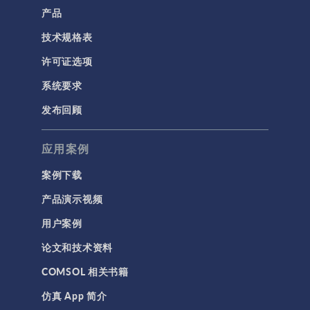
计算流体力学 (CFD)
产品
技术规格表
电磁学
RF 与微波工程
许可证选项
低频电磁学
系统要求
半导体器件
发布回顾
射线光学
应用案例
带电粒子追踪
波动光学
案例下载
等离子体物理
产品演示视频
用户案例
科学新闻
论文和技术资料
结构 & 声学
COMSOL 相关书籍
MEMS & 压电器件
仿真 App 简介
声学与振动