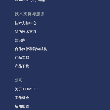
材料
物理场接口
技术支持与服务
用户界面
技术支持中心
研究与求解器
我的技术支持
简介
知识库
结果与可视化
合作伙伴和咨询机构
网格
产品文档
集群计算和云计算
产品下载
标记
公司
关于 COMSOL
3D 打印
工作机会
AC/DC 模块
新闻报道
App 开发器简介视频