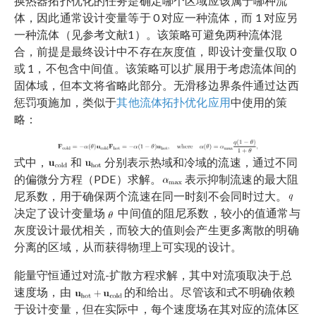
换热器拓扑优化的任务是确定哪个区域应该属于哪种流
体，因此通常设计变量等于 0 对应一种流体，而 1 对应另
一种流体（见参考文献1）。该策略可避免两种流体混
合，前提是最终设计中不存在灰度值，即设计变量仅取 0
或 1，不包含中间值。该策略可以扩展用于考虑流体间的
固体域，但本文将省略此部分。无滑移边界条件通过达西
惩罚项施加，类似于
其他流体拓扑优化应用
中使用的策
略：
式中，
和
分别表示热域和冷域的流速，通过不同
的偏微分方程（PDE）求解。
表示抑制流速的最大阻
尼系数，用于确保两个流速在同一时刻不会同时过大。
决定了设计变量场
中间值的阻尼系数，较小的值通常与
灰度设计最优相关，而较大的值则会产生更多离散的明确
分离的区域，从而获得物理上可实现的设计。
能量守恒通过对流-扩散方程求解，其中对流项取决于总
速度场，由
的和给出。尽管该和式不明确依赖
于设计变量，但在实际中，每个速度场在其对应的流体区