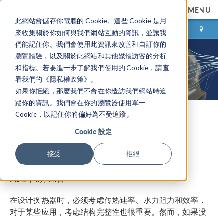
MENU
此網站會儲存你電腦的 Cookie。這些 Cookie 是用
登录
咨询与购买
來收集關於你如何與我們網站互動的資訊，並讓我
們能記住你。我們會使用此資訊來改善和自訂你的
瀏覽體驗，以及關於此網站和其他媒體訪客的分析
和指標。若要進一步了解我們使用的 Cookie，請查
看我們的《隱私權政策》。
如果你拒絕，那麼我們不會在你造訪我們網站時追
蹤你的資訊。我們會在你的瀏覽器使用單一
Cookie，以記住你的偏好為不受追蹤。
COMSOL 博客
Cookie 設定
换热器的优化
接受
拒絕
作者
Kristian Ejlebjærg Jensen
2025年 6月 25日
在设计换热器时，必须考虑传热速率、水力阻力和效率，
对于某些应用，考虑结构完整性也很重要。然而，如果没