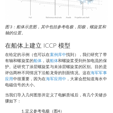
图 3：船体示意图，其中包括参考电极，阳极，螺旋桨和
轴的位置。
在船体上建立 ICCP 模型
在给定的示例（也可以在
案例库中
找到），我们研究了带
有轴和螺旋桨的
船体
，该
船体
和螺旋桨受到外加电流的保
护。还研究了涂层螺旋桨与未涂层螺旋桨的区别。目的是
评估两种不同情况下沿船龙骨的剖面情况。这在
海军军事
应用
中很重要，因为在
海军应用中
，大家会想知道海水中
电磁信号的大小。
当我们导入几何图形并定义了电解质域后，有几个关键步
骤如下：
定义参考电极（图4）