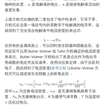
物种的浓度，
是电解液的电位，
是描述电解液流动的
速度矢量。
上面方程式右侧的第二项包含了电中性条件，它等于零。
方程式右边第一项括号内的系数等于电解液的电导率。这
就得到了完全混合电解液中电流密度的表达式:
在所有的金属表面上，可以同时发生阳极和阴极反应。这
些反应可以用 Butler-Volmer 或 Tafel 方程确定的电流密度
来表示。Butler-Volmer 方程给出了表面点出作为电化学
势函数的电化学反应速率。使用法拉第定律，由于涉及到
电子，因此得到了电流密度(
参考文献1
).Butler-Volmer 方
程式可以描述发生在阴极上的析氢反应：
其中
为交换电流密度，
是无量纲氢氧根离子浓
度，
为无量纲氢分压，R 为通用气体常数，T 为温​​度和
活化过电位。