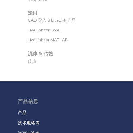
接口
CAD 导入 & LiveLink 产品
LiveLink for Excel
LiveLink for MATLAB
流体 & 传热
传热
分子流
多孔介质流动
微流体
流体流动颗粒跟踪
产品信息
计算流体力学 (CFD)
产品
技术规格表
电磁学
RF 与微波工程