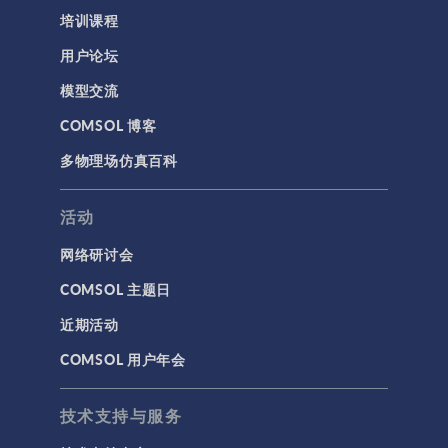
培训课程
结构动力学
用户论坛
通用
模型交流
API
COMSOL 博客
代理模型
多物理场仿真百科
仿真 App
优化
活动
几何
网络研讨会
基于方程建模
COMSOL 主题日
安装与许可证管理
近期活动
建模工具和定义
COMSOL 用户年会
材料
物理场接口
技术支持与服务
用户界面