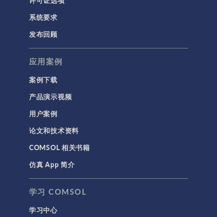
许可证选项
低频电磁学
系统要求
半导体器件
发布回顾
射线光学
应用案例
带电粒子追踪
波动光学
案例下载
等离子体物理
产品演示视频
用户案例
科学新闻
论文和技术资料
结构 & 声学
COMSOL 相关书籍
MEMS & 压电器件
仿真 App 简介
声学与振动
岩土力学
学习 COMSOL
材料模型
学习中心
结构力学