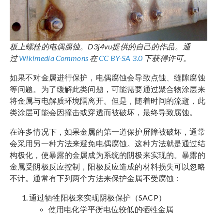
板上螺栓的电偶腐蚀。D3j4vu提供的自己的作品。通
过
Wikimedia Commons
在
CC BY-SA 3.0
下获得许可。
如果不对金属进行保护，电偶腐蚀会导致点蚀、缝隙腐蚀
等问题。为了缓解此类问题，可能需要通过聚合物涂层来
将金属与电解质环境隔离开。但是，随着时间的流逝，此
类涂层可能会因撞击或穿透而被破坏，最终导致腐蚀。
在许多情况下，如果金属的第一道保护屏障被破坏，通常
会采用另一种方法来避免电偶腐蚀。这种方法就是通过结
构极化，使暴露的金属成为系统的阴极来实现的。暴露的
金属受阴极反应控制，阳极反应造成的材料损失可以忽略
不计。通常有下列两个方法来保护金属不受腐蚀：
通过牺牲阳极来实现阴极保护（SACP）
使用电化学平衡电位较低的牺牲金属