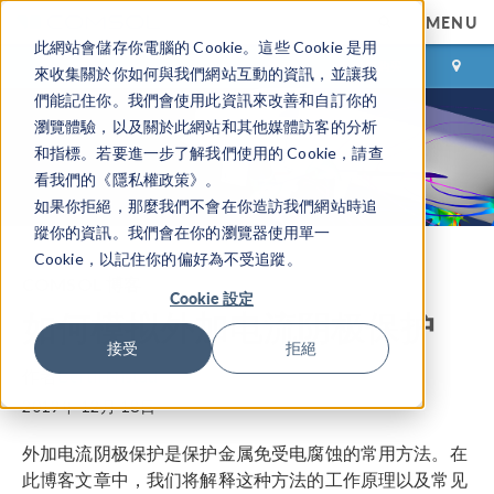
MENU
此網站會儲存你電腦的 Cookie。這些 Cookie 是用
登录
咨询与购买
來收集關於你如何與我們網站互動的資訊，並讓我
們能記住你。我們會使用此資訊來改善和自訂你的
瀏覽體驗，以及關於此網站和其他媒體訪客的分析
和指標。若要進一步了解我們使用的 Cookie，請查
看我們的《隱私權政策》。
如果你拒絕，那麼我們不會在你造訪我們網站時追
蹤你的資訊。我們會在你的瀏覽器使用單一
Cookie，以記住你的偏好為不受追蹤。
COMSOL 博客
Cookie 設定
如何模拟外加电流阴极保护
接受
拒絕
作者
Bertil Nistad
2019年 12月 18日
外加电流阴极保护是保护金属免受电腐蚀的常用方法。在
此博客文章中，我们将解释这种方法的工作原理以及常见