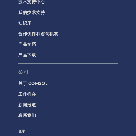
技术支持中心
研究与求解器
我的技术支持
简介
知识库
结果与可视化
合作伙伴和咨询机构
网格
产品文档
集群计算和云计算
产品下载
标记
公司
关于 COMSOL
3D 打印
工作机会
AC/DC 模块
新闻报道
App 开发器简介视频
联系我们
CFD 模块
MEMS 模块
登录