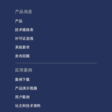
微流体
产品信息
流体流动颗粒跟踪
计算流体力学 (CFD)
产品
技术规格表
电磁学
RF 与微波工程
许可证选项
低频电磁学
系统要求
半导体器件
发布回顾
射线光学
应用案例
带电粒子追踪
波动光学
案例下载
等离子体物理
产品演示视频
用户案例
科学新闻
论文和技术资料
结构 & 声学