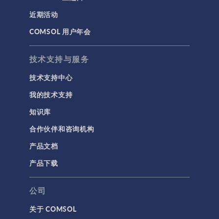
安装与许可证管理
近期活动
建模工具和定义
COMSOL 用户年会
材料
物理场接口
技术支持与服务
用户界面
技术支持中心
研究与求解器
我的技术支持
简介
知识库
结果与可视化
合作伙伴和咨询机构
网格
产品文档
集群计算和云计算
产品下载
标记
公司
关于 COMSOL
3D 打印