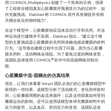
用 COMSOL Multiphysics 创建了一个简单的示例，强调
了工程师在模拟真实心脏瓣膜并预测其行为的过程中，如
何克服挑战。Elabbasi 称 COMSOL 软件具有捕捉所有相
关耦合效应的独特能力”。
在这个模型中，心脏瓣膜响应流体流动打开和关闭。对这
种运动进行建模并不容易，Elabbasi 指出，“建立这个模
型的主要挑战是心脏瓣膜的关闭和准确地描述瓣膜的材料
行为。”这导致在建模过程中出现了问题，因为当心脏瓣
膜关闭时，流动网格会塌陷。为了避免过度的网格变形，
®
该团队选择使用 COMSOL
软件中的高级网格控制功
能。
心脏瓣膜中流-固耦合的仿真结果
现在，让我们来看看 Veryst 团队从他们的心脏瓣膜模型中
获得的一些结果。该模型分析了流动模式、变化和停留时
间；心脏瓣膜周围的血流再循环；以及这些因素如何受到
瓣膜运动的影响。还可以使用该模型来研究瓣膜材料中的
应力和疲劳，以及血压、剪切应力和变形。该团队还发