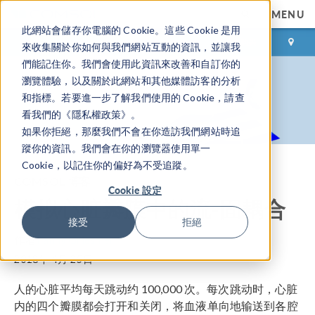
MENU
此網站會儲存你電腦的 Cookie。這些 Cookie 是用
登录
咨询与购买
來收集關於你如何與我們網站互動的資訊，並讓我
們能記住你。我們會使用此資訊來改善和自訂你的
瀏覽體驗，以及關於此網站和其他媒體訪客的分析
和指標。若要進一步了解我們使用的 Cookie，請查
看我們的《隱私權政策》。
如果你拒絕，那麼我們不會在你造訪我們網站時追
蹤你的資訊。我們會在你的瀏覽器使用單一
Cookie，以記住你的偏好為不受追蹤。
COMSOL 博客
Cookie 設定
模拟心脏瓣膜中的流-固耦合
接受
拒絕
作者
Fanny Griesmer
2018年 4月 25日
人的心脏平均每天跳动约 100,000 次。每次跳动时，心脏
内的四个瓣膜都会打开和关闭，将血液单向地输送到各腔