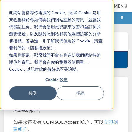
MENU
此網站會儲存你電腦的 Cookie。這些 Cookie 是用
登录
咨询与购买
來收集關於你如何與我們網站互動的資訊，並讓我
們能記住你。我們會使用此資訊來改善和自訂你的
瀏覽體驗，以及關於此網站和其他媒體訪客的分析
COMSOL Runtime™
6.0
和指標。若要進一步了解我們使用的 Cookie，請查
看我們的《隱私權政策》。
如果你拒絕，那麼我們不會在你造訪我們網站時追
Version 6.0.0.405, April 26, 2022
蹤你的資訊。我們會在你的瀏覽器使用單一
Cookie，以記住你的偏好為不受追蹤。
Cookie 設定
请登录您的 COMSOL Access 帐户，下载
接受
拒絕
COMSOL Runtime™。您需要将维护服务期内的
COMSOL Compiler 许可证关联到 COMSOL
Access 帐户。
如果您还没有 COMSOL Access 帐户，可以
立即创
建帐户
。