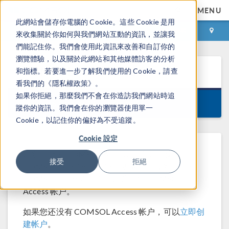
MENU
此網站會儲存你電腦的 Cookie。這些 Cookie 是用
登录
咨询与购买
來收集關於你如何與我們網站互動的資訊，並讓我
們能記住你。我們會使用此資訊來改善和自訂你的
瀏覽體驗，以及關於此網站和其他媒體訪客的分析
COMSOL Runtime™
6.3
和指標。若要進一步了解我們使用的 Cookie，請查
看我們的《隱私權政策》。
如果你拒絕，那麼我們不會在你造訪我們網站時追
Version 6.3.0.638, March 26, 2026
蹤你的資訊。我們會在你的瀏覽器使用單一
Cookie，以記住你的偏好為不受追蹤。
Cookie 設定
请登录您的 COMSOL Access 帐户，下载
接受
拒絕
COMSOL Runtime™。您需要将维护服务期内的
COMSOL Compiler 许可证关联到 COMSOL
Access 帐户。
如果您还没有 COMSOL Access 帐户，可以
立即创
建帐户
。