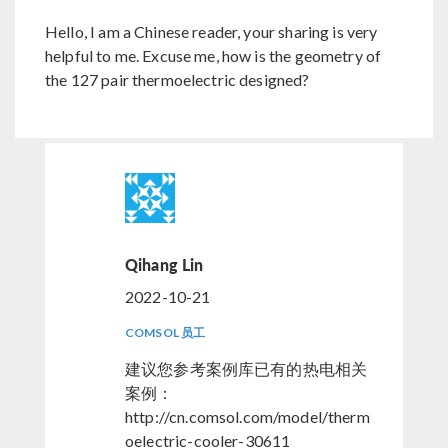
Hello, I am a Chinese reader, your sharing is very
helpful to me. Excuse me, how is the geometry of
the 127 pair thermoelectric designed?
Qihang Lin
2022-10-21
COMSOL 员工
建议您参考案例库已有的热电相关
案例：
http://cn.comsol.com/model/therm
oelectric-cooler-30611