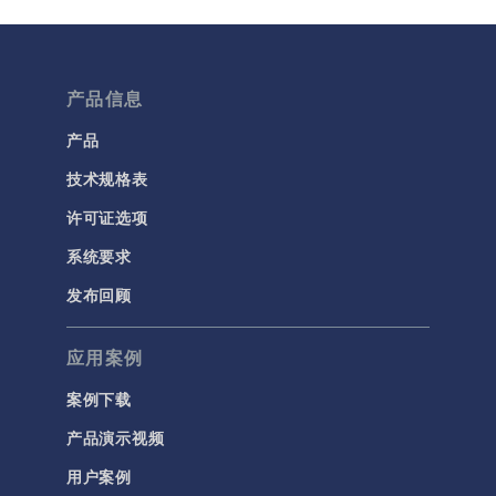
多孔介质流动
微流体
产品信息
流体流动颗粒跟踪
计算流体力学 (CFD)
产品
技术规格表
电磁学
RF 与微波工程
许可证选项
低频电磁学
系统要求
半导体器件
发布回顾
射线光学
应用案例
带电粒子追踪
波动光学
案例下载
等离子体物理
产品演示视频
用户案例
科学新闻