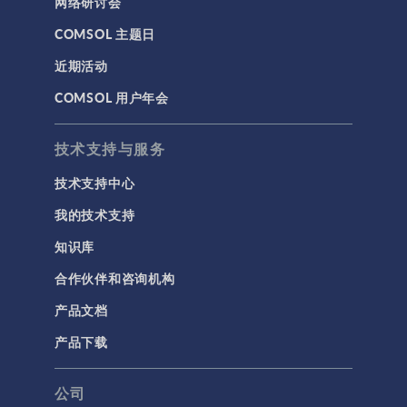
网络研讨会
基于方程建模
COMSOL 主题日
安装与许可证管理
近期活动
建模工具和定义
COMSOL 用户年会
材料
物理场接口
技术支持与服务
用户界面
技术支持中心
研究与求解器
我的技术支持
简介
知识库
结果与可视化
合作伙伴和咨询机构
网格
产品文档
集群计算和云计算
产品下载
标记
公司