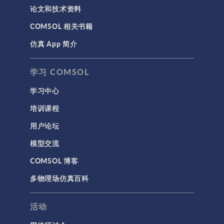
论文和技术资料
结构 & 声学
COMSOL 相关书籍
MEMS & 压电器件
仿真 App 简介
声学与振动
岩土力学
学习 COMSOL
材料模型
学习中心
结构力学
培训课程
结构动力学
用户论坛
通用
模型交流
API
COMSOL 博客
代理模型
多物理场仿真百科
仿真 App
优化
活动
几何