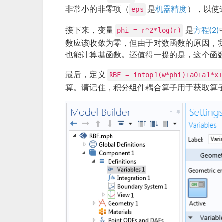
非常小的非零项（
是
机器精度
），以使
eps
接下来，变量
是
方程(2)
phi = r^2*log(r)
数应该收敛为零，但由于对数函数的原因，
也能计算基函数。还值得一提的是，这个函
最后，定义
RBF = intop1(w*phi)+a0+a1*x
算。请记住，积分组件耦合算子用于获取算