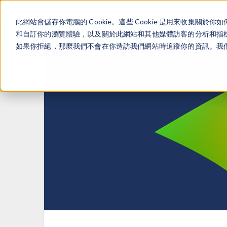
此網站會儲存你電腦的 Cookie。這些 Cookie 是用來收集
和自訂你的瀏覽體驗，以及關於此網站和其他媒體訪客的分析和指標。
如果你拒絕，那麼我們不會在你造訪我們網站時追蹤你的資訊。我們會