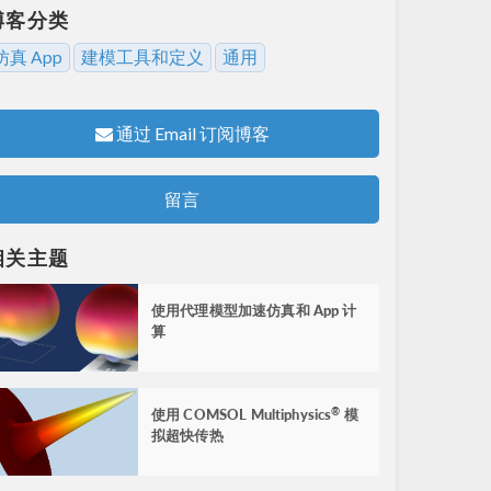
博客分类
仿真 App
建模工具和定义
通用
通过 Email 订阅博客
留言
相关主题
使用代理模型加速仿真和 App 计
算
使用 COMSOL Multiphysics
模
®
拟超快传热