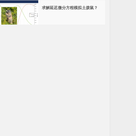
求解延迟微分方程模拟土拨鼠？