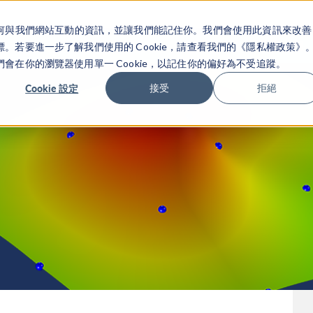
關於你如何與我們網站互動的資訊，並讓我們能記住你。我們會使用此資訊來改善
产品
行业应用
若要進一步了解我們使用的 Cookie，請查看我們的《隱私權政策》
在你的瀏覽器使用單一 Cookie，以記住你的偏好為不受追蹤。
Cookie 設定
接受
拒絕