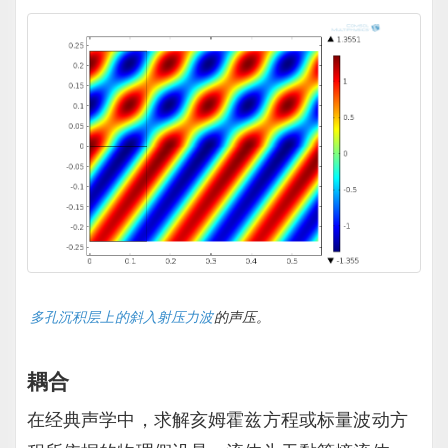
多孔沉积层上的斜入射压力波
的声压。
耦合
在经典声学中，求解亥姆霍兹方程或标量波动方