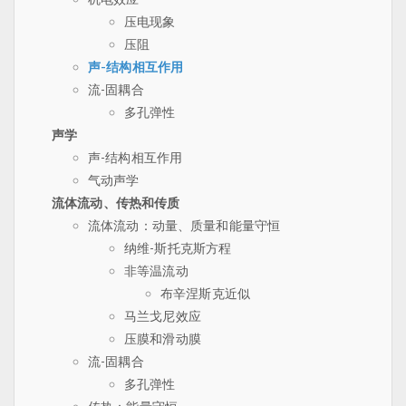
压电现象
压阻
声-结构相互作用
流-固耦合
多孔弹性
声学
声-结构相互作用
气动声学
流体流动、传热和传质
流体流动：动量、质量和能量守恒
纳维-斯托克斯方程
非等温流动
布辛涅斯克近似
马兰戈尼效应
压膜和滑动膜
流-固耦合
多孔弹性