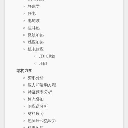
静磁学
静电
电磁波
焦耳热
微波加热
感应加热
机电效应
压电现象
压阻
结构力学
变形分析
应力和运动方程
特征频率分析
模态叠加
响应谱分析
材料疲劳
热膨胀和热应力
机电效应