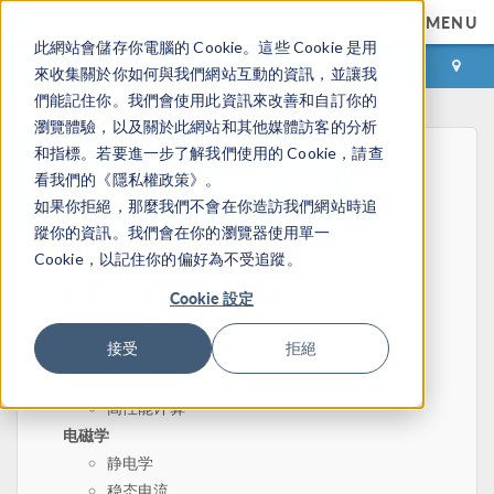
MENU
此網站會儲存你電腦的 Cookie。這些 Cookie 是用
登录
咨询与购买
來收集關於你如何與我們網站互動的資訊，並讓我
們能記住你。我們會使用此資訊來改善和自訂你的
瀏覽體驗，以及關於此網站和其他媒體訪客的分析
和指標。若要進一步了解我們使用的 Cookie，請查
看我們的《隱私權政策》。
如果你拒絕，那麼我們不會在你造訪我們網站時追
蹤你的資訊。我們會在你的瀏覽器使用單一
Cookie，以記住你的偏好為不受追蹤。
主页
物理定律、偏微分方程和数值建模
Cookie 設定
有限元法
接受
拒絕
有限元分析软件
网格划分和细化
高性能计算
电磁学
静电学
稳态电流