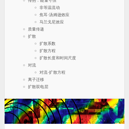
传热：能量守恒
非等温流动
焦耳-汤姆逊效应
马兰戈尼效应
质量传递
扩散
扩散系数
扩散方程
扩散长度和时间尺度
对流
对流-扩散方程
离子迁移
扩散双电层