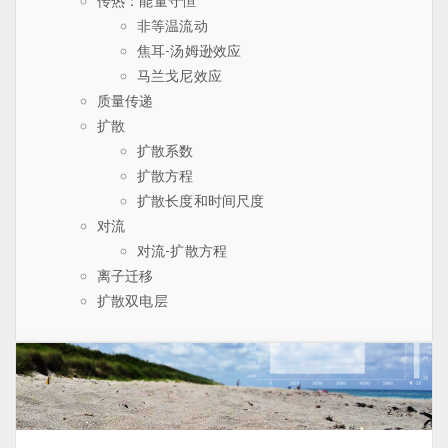
传热：能量守恒
非等温流动
焦耳-汤姆逊效应
马兰戈尼效应
质量传递
扩散
扩散系数
扩散方程
扩散长度和时间尺度
对流
对流-扩散方程
离子迁移
扩散双电层