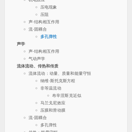
压电现象
压阻
声-结构相互作用
流-固耦合
多孔弹性
声学
声-结构相互作用
气动声学
流体流动、传热和传质
流体流动：动量、质量和能量守恒
纳维-斯托克斯方程
非等温流动
布辛涅斯克近似
马兰戈尼效应
压膜和滑动膜
流-固耦合
多孔弹性