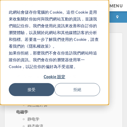
MENU
此網站會儲存你電腦的 Cookie。這些 Cookie 是用
登录
咨询与购买
來收集關於你如何與我們網站互動的資訊，並讓我
們能記住你。我們會使用此資訊來改善和自訂你的
瀏覽體驗，以及關於此網站和其他媒體訪客的分析
和指標。若要進一步了解我們使用的 Cookie，請查
看我們的《隱私權政策》。
如果你拒絕，那麼我們不會在你造訪我們網站時追
蹤你的資訊。我們會在你的瀏覽器使用單一
Cookie，以記住你的偏好為不受追蹤。
主页
物理定律、偏微分方程和数值建模
Cookie 設定
有限元法
接受
拒絕
有限元分析软件
网格划分和细化
高性能计算
电磁学
静电学
稳态电流