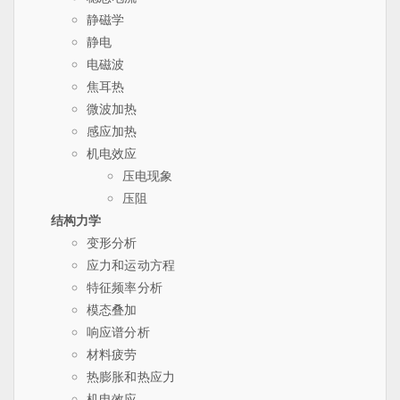
静磁学
静电
电磁波
焦耳热
微波加热
感应加热
机电效应
压电现象
压阻
结构力学
变形分析
应力和运动方程
特征频率分析
模态叠加
响应谱分析
材料疲劳
热膨胀和热应力
机电效应