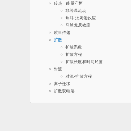
传热：能量守恒
非等温流动
焦耳-汤姆逊效应
马兰戈尼效应
质量传递
扩散
扩散系数
扩散方程
扩散长度和时间尺度
对流
对流-扩散方程
离子迁移
扩散双电层