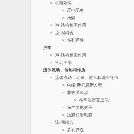
机电效应
压电现象
压阻
声-结构相互作用
流-固耦合
多孔弹性
声学
声-结构相互作用
气动声学
流体流动、传热和传质
流体流动：动量、质量和能量守恒
纳维-斯托克斯方程
非等温流动
布辛涅斯克近似
马兰戈尼效应
压膜和滑动膜
流-固耦合
多孔弹性