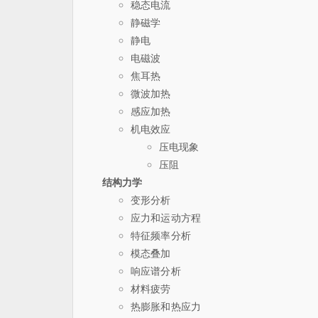
稳态电流
静磁学
静电
电磁波
焦耳热
微波加热
感应加热
机电效应
压电现象
压阻
结构力学
变形分析
应力和运动方程
特征频率分析
模态叠加
响应谱分析
材料疲劳
热膨胀和热应力