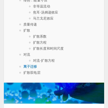
传热：能量守恒
非等温流动
焦耳-汤姆逊效应
马兰戈尼效应
质量传递
扩散
扩散系数
扩散方程
扩散长度和时间尺度
对流
对流-扩散方程
离子迁移
扩散双电层