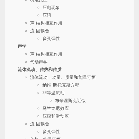
压电现象
压阻
声-结构相互作用
流-固耦合
多孔弹性
声学
声-结构相互作用
气动声学
流体流动、传热和传质
流体流动：动量、质量和能量守恒
纳维-斯托克斯方程
非等温流动
布辛涅斯克近似
马兰戈尼效应
压膜和滑动膜
流-固耦合
多孔弹性