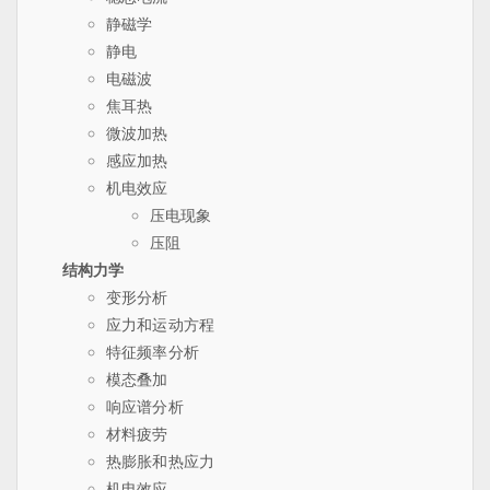
静磁学
静电
电磁波
焦耳热
微波加热
感应加热
机电效应
压电现象
压阻
结构力学
变形分析
应力和运动方程
特征频率分析
模态叠加
响应谱分析
材料疲劳
热膨胀和热应力
机电效应