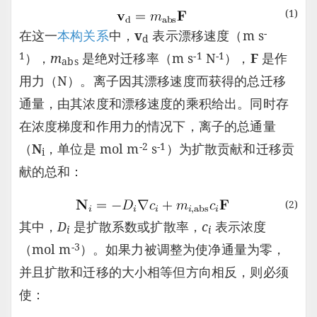
(1)
-
在这一
本构关系
中，
v
表示漂移速度（m s
d
1
-1
-1
），
m
是绝对迁移率（m s
N
），
F
是作
abs
用力（N）。离子因其漂移速度而获得的总迁移
通量，由其浓度和漂移速度的乘积给出。同时存
在浓度梯度和作用力的情况下，离子的总通量
-2
-1
（
N
，单位是 mol m
s
）为扩散贡献和迁移贡
i
献的总和：
(2)
其中，
D
是扩散系数或扩散率，
c
表示浓度
i
i
-3
（mol m
）。如果力被调整为使净通量为零，
并且扩散和迁移的大小相等但方向相反，则必须
使：