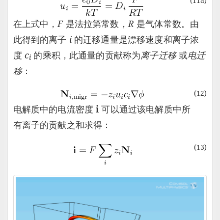
(11a)
在上式中，
F
是法拉第常数，
R
是气体常数。由
此得到的离子
i
的迁移通量是漂移速度和离子浓
度
c
的乘积，此通量的贡献称为
离子迁移
或
电迁
i
移
：
(12)
电解质中的电流密度
i
可以通过该电解质中所
有离子的贡献之和求得：
(13)