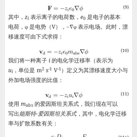
(9)
其中，
z
表示离子的电荷数，
e
是电子的基本
i
0
电荷，φ 是电势（V），−∇φ 表示电场。此时，漂
移速度可由下式求得：
(10)
我们将一种离子
i
的电化学迁移率（表示为
2
-1
-1
u
，单位是 m
s
V
）定义为其漂移速度大小与
i
外加电场强度的比值：
(11)
使用
m
的爱因斯坦关系式，我们现在可以
abs
写出
能斯特-爱因斯坦关系式
，其中，电化学迁移
率与扩散系数有关：