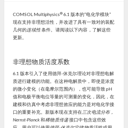
®
COMSOL Multiphysics
6.1 版本的“电化学模块”
现在支持非理想活性，并改进了具有一致对的装配
几何的
连续性
条件。请阅读以下内容，了解这些
更新。
非理想物质活度系数
6.1 版本引入了使用德拜-休克尔理论对非理想电解
质进行建模的功能。在这种电解质中，即使是浓度
的微小变化（在毫摩尔范围内），也可能导致 pH
值和电极平衡电位等量的可测量的变化，因此，在
建模和仿真中考虑非理想效应的能力是对电化学接
口的重要补充。新版本现在支持在
三次电流分布，
Nernst-Planck
和
稀物质传递
接口中包含这些效
应，用户可以使用
德拜-休克尔定律
物质活性或用