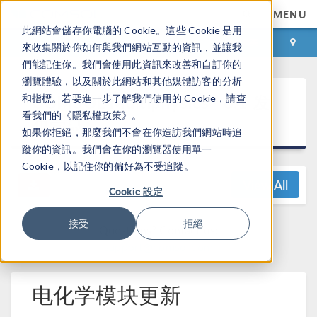
MENU
此網站會儲存你電腦的 Cookie。這些 Cookie 是用
登录
咨询与购买
來收集關於你如何與我們網站互動的資訊，並讓我
們能記住你。我們會使用此資訊來改善和自訂你的
瀏覽體驗，以及關於此網站和其他媒體訪客的分析
®
COMSOL Multiphysics
6.1 发
和指標。若要進一步了解我們使用的 Cookie，請查
看我們的《隱私權政策》。
布亮点
如果你拒絕，那麼我們不會在你造訪我們網站時追
蹤你的資訊。我們會在你的瀏覽器使用單一
Cookie，以記住你的偏好為不受追蹤。
View All
Cookie 設定
接受
拒絕
Questions? Contact us:
support@comsol.com
电化学模块更新