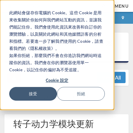
MENU
此網站會儲存你電腦的 Cookie。這些 Cookie 是用
登录
咨询与购买
來收集關於你如何與我們網站互動的資訊，並讓我
們能記住你。我們會使用此資訊來改善和自訂你的
瀏覽體驗，以及關於此網站和其他媒體訪客的分析
®
COMSOL Multiphysics
6.1 发
和指標。若要進一步了解我們使用的 Cookie，請查
看我們的《隱私權政策》。
布亮点
如果你拒絕，那麼我們不會在你造訪我們網站時追
蹤你的資訊。我們會在你的瀏覽器使用單一
Cookie，以記住你的偏好為不受追蹤。
View All
Cookie 設定
接受
拒絕
Questions? Contact us:
support@comsol.com
转子动力学模块更新