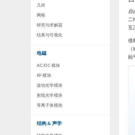
几何
自
网格
二
研究与求解器
互
结果与可视化
借
（
电磁
始
AC/DC 模块
RF 模块
波动光学模块
射线光学模块
等离子体模块
结构 & 声学