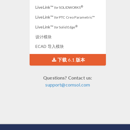
LiveLink™
®
for
SOLIDWORKS
LiveLink™
for
PTC Creo Parametric™
LiveLink™
®
for
Solid Edge
设计模块
ECAD 导入模块
下载 6.1 版本
Questions? Contact us:
support@comsol.com