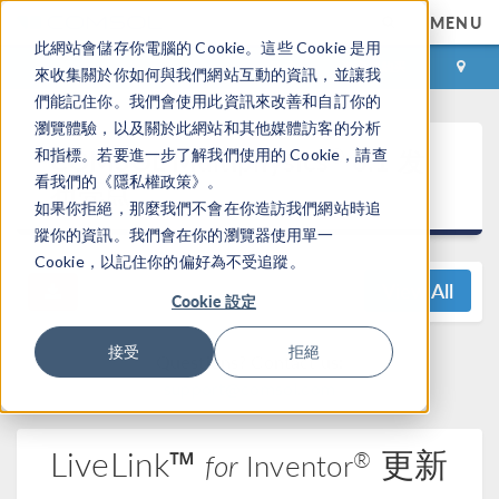
MENU
此網站會儲存你電腦的 Cookie。這些 Cookie 是用
登录
咨询与购买
來收集關於你如何與我們網站互動的資訊，並讓我
們能記住你。我們會使用此資訊來改善和自訂你的
瀏覽體驗，以及關於此網站和其他媒體訪客的分析
®
COMSOL Multiphysics
6.1 发
和指標。若要進一步了解我們使用的 Cookie，請查
看我們的《隱私權政策》。
布亮点
如果你拒絕，那麼我們不會在你造訪我們網站時追
蹤你的資訊。我們會在你的瀏覽器使用單一
Cookie，以記住你的偏好為不受追蹤。
View All
Cookie 設定
接受
拒絕
Questions? Contact us:
support@comsol.com
LiveLink™
更新
®
for
Inventor