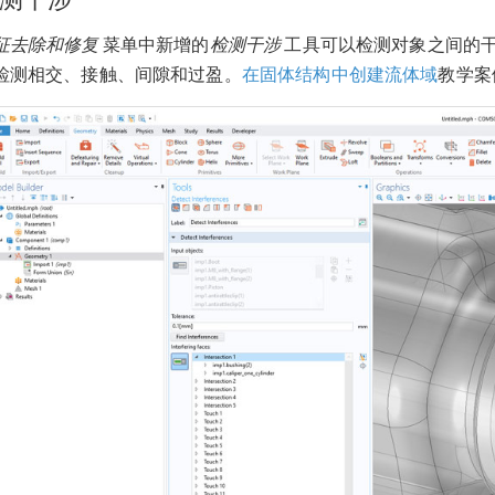
征去除和修复
菜单中新增的
检测干涉
工具可以检测对象之间的
检测相交、接触、间隙和过盈。
在固体结构中创建流体域
教学案