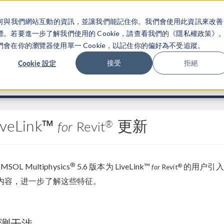
關於你如何與我們網站互動的資訊，並讓我們能記住你。我們會使用此資訊來改善
产品
行业应用
若要進一步了解我們使用的 Cookie，請查看我們的《隱私權政策》
在你的瀏覽器使用單一 Cookie，以記住你的偏好為不受追蹤。
Cookie 設定
接受
拒絕
®
5.6 发布亮点
iveLink™
更新
®
for
Revit
®
MSOL Multiphysics
5.6 版本为 LiveLink™
的用户引入
®
for
Revit
内容，进一步了解这些特征。
测干涉