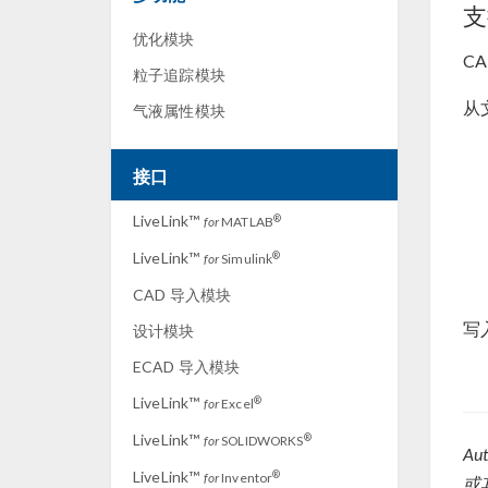
支
优化模块
C
粒子追踪模块
从
气液属性模块
接口
LiveLink™
®
for
MATLAB
LiveLink™
®
for
Simulink
CAD 导入模块
写
设计模块
ECAD 导入模块
LiveLink™
®
for
Excel
LiveLink™
®
for
SOLIDWORKS
Au
LiveLink™
®
for
Inventor
或其