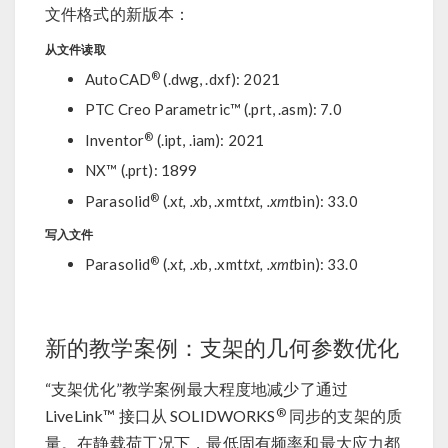
文件格式的新版本：
从文件读取
®
AutoCAD
(.dwg, .dxf): 2021
PTC Creo Parametric™ (.prt, .asm): 7.0
®
Inventor
(.ipt, .iam): 2021
NX™ (.prt): 1899
®
Parasolid
(.x
t, .x
b, .xmt
txt, .xmt
bin): 33.0
写入文件
®
Parasolid
(.x
t, .x
b, .xmt
txt, .xmt
bin): 33.0
新的教学案例：支架的几何参数优化
“支架优化”教学案例最大程度地减少了通过
®
LiveLink™ 接口从 SOLIDWORKS
同步的支架的质
量。在静载荷工况下，最低固有频率和最大应力都