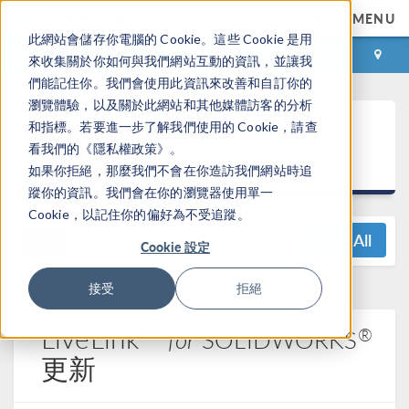
MENU
此網站會儲存你電腦的 Cookie。這些 Cookie 是用
登录
咨询与购买
來收集關於你如何與我們網站互動的資訊，並讓我
們能記住你。我們會使用此資訊來改善和自訂你的
瀏覽體驗，以及關於此網站和其他媒體訪客的分析
®
COMSOL Multiphysics
和指標。若要進一步了解我們使用的 Cookie，請查
看我們的《隱私權政策》。
5.6 发布亮点
如果你拒絕，那麼我們不會在你造訪我們網站時追
蹤你的資訊。我們會在你的瀏覽器使用單一
Cookie，以記住你的偏好為不受追蹤。
View All
Cookie 設定
接受
拒絕
LiveLink™
®
for
SOLIDWORKS
更新