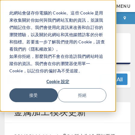
MENU
此網站會儲存你電腦的 Cookie。這些 Cookie 是用
登录
咨询与购买
來收集關於你如何與我們網站互動的資訊，並讓我
們能記住你。我們會使用此資訊來改善和自訂你的
瀏覽體驗，以及關於此網站和其他媒體訪客的分析
®
COMSOL Multiphysics
和指標。若要進一步了解我們使用的 Cookie，請查
看我們的《隱私權政策》。
5.6 发布亮点
如果你拒絕，那麼我們不會在你造訪我們網站時追
蹤你的資訊。我們會在你的瀏覽器使用單一
Cookie，以記住你的偏好為不受追蹤。
View All
Cookie 設定
接受
拒絕
金属加工模块更新