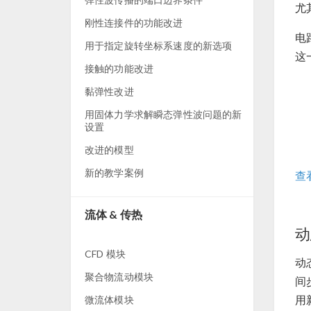
尤
刚性连接件的功能改进
电
用于指定旋转坐标系速度的新选项
这
接触的功能改进
黏弹性改进
用固体力学求解瞬态弹性波问题的新
设置
改进的模型
新的教学案例
查
流体 & 传热
动
CFD 模块
动
聚合物流动模块
间
用
微流体模块