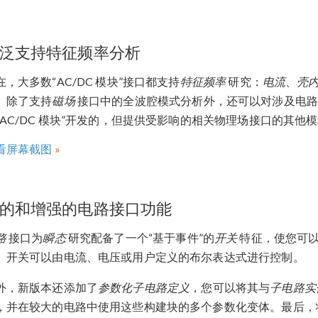
泛支持特征频率分析
在，大多数“AC/DC 模块”接口都支持
特征频率
研究：
电流
、
壳
。除了支持
磁场
接口中的全波腔模式分析外，还可以对涉及电路
“AC/DC 模块”开发的，但提供受影响的相关物理场接口的其他
看屏幕截图
的和增强的电路接口功能
路
接口为
瞬态
研究配备了一个“基于事件”的
开关
特征，使您可以
。开关可以由电流、电压或用户定义的布尔表达式进行控制。
外，新版本还添加了
参数化子电路定义
，您可以将其与
子电路实
，并在较大的电路中使用这些构建块的多个参数化变体。最后，