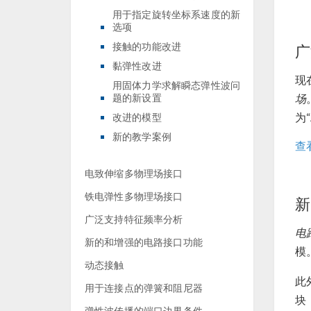
用于指定旋转坐标系速度的新
选项
接触的功能改进
广
黏弹性改进
现
用固体力学求解瞬态弹性波问
题的新设置
场
为
改进的模型
新的教学案例
查
电致伸缩多物理场接口
铁电弹性多物理场接口
新
广泛支持特征频率分析
电
新的和增强的电路接口功能
模
动态接触
此
用于连接点的弹簧和阻尼器
块
弹性波传播的端口边界条件