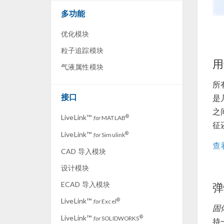
多功能
优化模块
粒子追踪模块
用
气液属性模块
所
接口
是
之
LiveLink™
®
for
MATLAB
征
LiveLink™
®
for
Simulink
查
CAD 导入模块
设计模块
ECAD 导入模块
弹
LiveLink™
®
for
Excel
固
LiveLink™
®
for
SOLIDWORKS
持