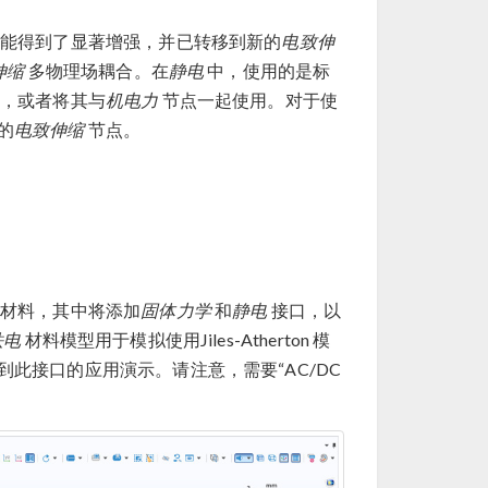
能得到了显著增强，并已转移到新的
电致伸
伸缩
多物理场耦合。在
静电
中，使用的是标
，或者将其与
机电力
节点一起使用。对于使
的
电致伸缩
节点。
材料，其中将添加
固体力学
和
静电
接口，以
铁电
材料模型用于模拟使用Jiles-Atherton 模
到此接口的应用演示。请注意，需要“AC/DC