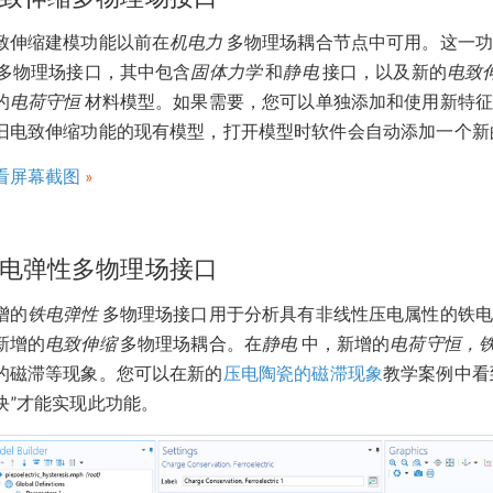
致伸缩建模功能以前在
机电力
多物理场耦合节点中可用。这一功
多物理场接口，其中包含
固体力学
和
静电
接口，以及新的
电致
的
电荷守恒
材料模型。如果需要，您可以单独添加和使用新特征
旧电致伸缩功能的现有模型，打开模型时软件会自动添加一个新
看屏幕截图
电弹性多物理场接口
增的
铁电弹性
多物理场接口用于分析具有非线性压电属性的铁电
新增的
电致伸缩
多物理场耦合。在
静电
中，新增的
电荷守恒，
的磁滞等现象。您可以在新的
压电陶瓷的磁滞现象
教学案例中看
块”才能实现此功能。