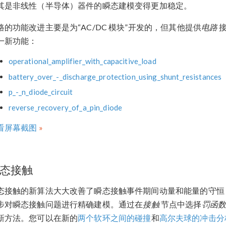
其是非线性（半导体）器件的瞬态建模变得更加稳定。
路的功能改进主要是为“AC/DC 模块”开发的，但其他提供
电路
接
一新功能：
operational_amplifier_with_capacitive_load
battery_over_-_discharge_protection_using_shunt_resistances
p_-_n_diode_circuit
reverse_recovery_of_a_pin_diode
看屏幕截图
态接触
态接触的新算法大大改善了瞬态接触事件期间动量和能量的守恒
步对瞬态接触问题进行精确建模。通过在
接触
节点中选择
罚函
新方法。您可以在新的
两个软环之间的碰撞
和
高尔夫球的冲击分