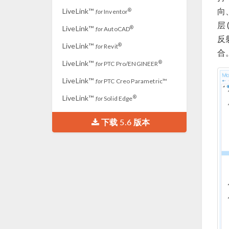
向
LiveLink™
®
for
Inventor
层 
LiveLink™
®
for
AutoCAD
反
LiveLink™
®
for
Revit
合
LiveLink™
®
for
PTC Pro/ENGINEER
LiveLink™
for
PTC Creo Parametric™
LiveLink™
®
for
Solid Edge
下载 5.6 版本