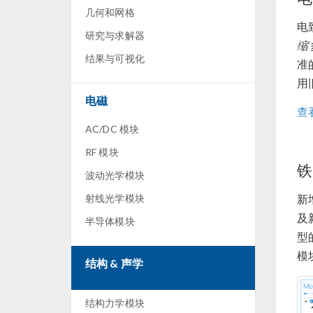
几何和网格
电
研究与求解器
缩
结果与可视化
准
用
电磁
查
AC/DC 模块
RF 模块
铁
波动光学模块
射线光学模块
新
及
半导体模块
型
模
结构 & 声学
结构力学模块