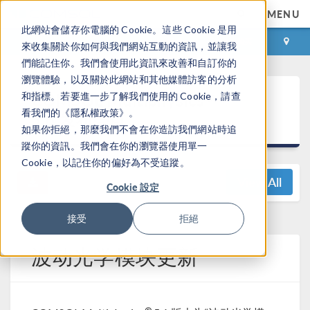
MENU
此網站會儲存你電腦的 Cookie。這些 Cookie 是用
登录
咨询与购买
來收集關於你如何與我們網站互動的資訊，並讓我
們能記住你。我們會使用此資訊來改善和自訂你的
瀏覽體驗，以及關於此網站和其他媒體訪客的分析
®
COMSOL Multiphysics
和指標。若要進一步了解我們使用的 Cookie，請查
看我們的《隱私權政策》。
5.6 发布亮点
如果你拒絕，那麼我們不會在你造訪我們網站時追
蹤你的資訊。我們會在你的瀏覽器使用單一
Cookie，以記住你的偏好為不受追蹤。
View All
Cookie 設定
接受
拒絕
波动光学模块更新