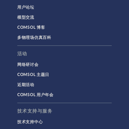
用户论坛
通用
模型交流
API
COMSOL 博客
代理模型
多物理场仿真百科
仿真 App
优化
活动
几何
网络研讨会
基于方程建模
COMSOL 主题日
安装与许可证管理
近期活动
建模工具和定义
COMSOL 用户年会
材料
物理场接口
技术支持与服务
用户界面
技术支持中心
研究与求解器