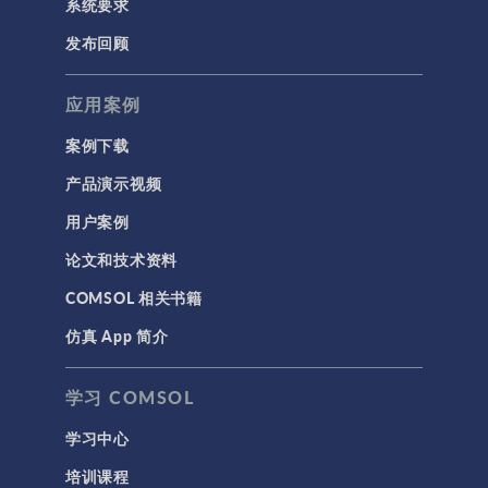
系统要求
半导体器件
发布回顾
射线光学
应用案例
带电粒子追踪
波动光学
案例下载
等离子体物理
产品演示视频
用户案例
科学新闻
论文和技术资料
结构 & 声学
COMSOL 相关书籍
MEMS & 压电器件
仿真 App 简介
声学与振动
岩土力学
学习 COMSOL
材料模型
学习中心
结构力学
培训课程
结构动力学