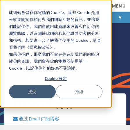
MENU
此網站會儲存你電腦的 Cookie。這些 Cookie 是用
登录
咨询与购买
來收集關於你如何與我們網站互動的資訊，並讓我
們能記住你。我們會使用此資訊來改善和自訂你的
瀏覽體驗，以及關於此網站和其他媒體訪客的分析
和指標。若要進一步了解我們使用的 Cookie，請查
看我們的《隱私權政策》。
如果你拒絕，那麼我們不會在你造訪我們網站時追
蹤你的資訊。我們會在你的瀏覽器使用單一
Cookie，以記住你的偏好為不受追蹤。
Cookie 設定
接受
拒絕
COMSOL 博客
通过 Email 订阅博客