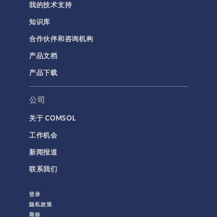
我的技术支持
简介
知识库
结果与可视化
合作伙伴和咨询机构
网格
产品文档
集群计算和云计算
产品下载
标记
公司
关于 COMSOL
3D 打印
工作机会
AC/DC 模块
新闻报道
App 开发器简介视频
联系我们
CFD 模块
MEMS 模块
登录
RF 模块
隐私政策
商标