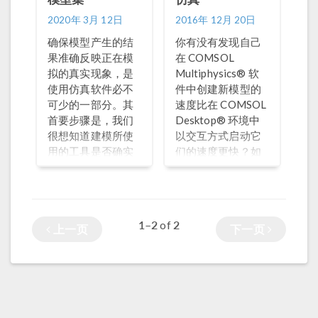
2020年 3月 12日
2016年 12月 20日
确保模型产生的结
你有没有发现自己
果准确反映正在模
在 COMSOL
拟的真实现象，是
Multiphysics® 软
使用仿真软件必不
件中创建新模型的
可少的一部分。其
速度比在 COMSOL
首要步骤是，我们
Desktop® 环境中
很想知道建模所使
以交互方式启动它
用的工具是否确实
们的速度更快？如
按照其所说的那样
果在启动下一个模
工作。为此，我们
型之前必须等待当
提供了一个
前模型完成求解，
COMSOL 验证和确
这听起来并不吸引
1–2
2
of
上一页
下一页
认模型网页，其中
人。
包含 120 多个可供
下载的验证示例。