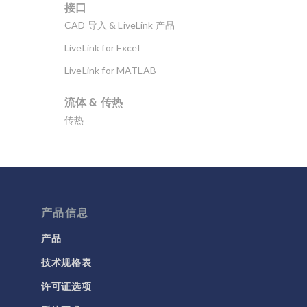
接口
CAD 导入 & LiveLink 产品
LiveLink for Excel
LiveLink for MATLAB
流体 & 传热
传热
分子流
多孔介质流动
微流体
流体流动颗粒跟踪
产品信息
计算流体力学 (CFD)
产品
技术规格表
电磁学
RF 与微波工程
许可证选项
低频电磁学