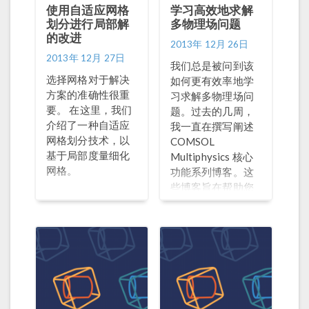
传递很小。 编者注:
定方法。
使用自适应网格
学习高效地求解
作者撰写这篇博客
划分进行局部解
多物理场问题
的改进
的时候，COMSOL
2013年 12月 26日
中还没有计算封闭
2013年 12月 27日
我们总是被问到该
腔中流体载荷的功
选择网格对于解决
如何更有效率地学
能。现在，
方案的准确性很重
习求解多物理场问
COMSOL Multiphysics®
要。 在这里，我们
题。过去的几周，
6.2 版本新增了封闭
介绍了一种自适应
我一直在撰写阐述
腔功能，可用于计
网格划分技术，以
COMSOL
算封闭腔中的流体
基于局部度量细化
Multiphysics 核心
载荷。 模拟封闭腔
网格。
功能系列博客。这
中的流体 我们来看
些博客旨在帮助您
一个 COMSOL 案例
理解有关高效开发
库中的示例：超弹
精确的多物理场模
性密封条的压缩模
型背后的关键理
型。这个示例考虑
念。今天，我将整
的是压缩的软橡胶
体回顾一下该系列
密封件的横截面。
博文。
腔体中封闭的流体
是空气。该示例计