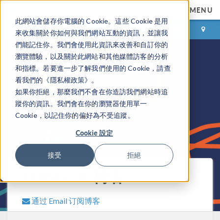
MENU
此網站會儲存你電腦的 Cookie。這些 Cookie 是用
登录
咨询与购买
來收集關於你如何與我們網站互動的資訊，並讓我
們能記住你。我們會使用此資訊來改善和自訂你的
瀏覽體驗，以及關於此網站和其他媒體訪客的分析
和指標。若要進一步了解我們使用的 Cookie，請查
看我們的《隱私權政策》。
如果你拒絕，那麼我們不會在你造訪我們網站時追
蹤你的資訊。我們會在你的瀏覽器使用單一
Cookie，以記住你的偏好為不受追蹤。
Cookie 設定
接受
拒絕
COMSOL 博客
通过 Email 订阅博客