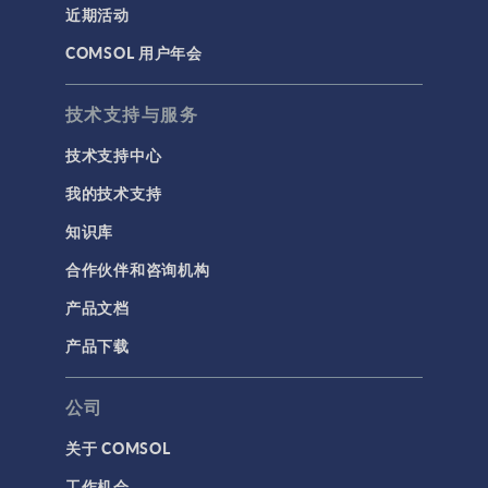
近期活动
建模工具和定义
COMSOL 用户年会
材料
物理场接口
技术支持与服务
用户界面
技术支持中心
研究与求解器
我的技术支持
简介
知识库
结果与可视化
合作伙伴和咨询机构
网格
产品文档
集群计算和云计算
产品下载
标记
公司
关于 COMSOL
3D 打印
工作机会