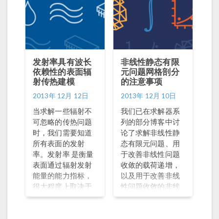
题。
想气体，则压力-密
度关系为： \frac{p}
{p
0}=\left(\frac{\rho}
{\rho
0}
\right)^\gamma=\left(\frac{A
0}
发射率具有波长
非线性静态有限
{A}\right)^\gamma
依赖性的表面辐
元问题网格剖分
所以，要计算压力
射传热建模
的注意事项
的变化，只需要知
道面积的变化就可
2013年 12月 12日
2013年 12月 10日
以了。假设未压缩
当求解一些辐射不
我们已在求解器系
密封件的面积和压
可忽略的传热问题
列的部分博客中讨
力，以及比热率
时，我们需要知道
论了求解非线性静
\gamma均已知，如
所有表面的发射
态有限元问题、用
何计算横截面积
率。发射率 是衡量
于改善非线性问题
呢？该面积由一个
表面通过辐射发射
收敛的载荷递增，
我们甚至不想考虑
能量的能力指标，
以及用于改善非线
在模型中的区域来
很大程度上取决于
性问题收敛的非线
描述。使用高斯定
辐射的波长。当求
性递增。我们还介
理将面积积分转换
解一些温度变化很
绍了线性静态问题
为边界积分：
大或暴露于高温辐
网格剖分的注意事