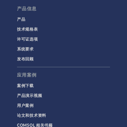
档。 考虑不可压缩
流体流动颗粒跟踪
产品信息
流体 上述方法假设
流体是可压缩的，
计算流体力学 (CFD)
产品
并且密封件的内部
压力与面积变化呈
技术规格表
电磁学
函数关系。但如果
RF 与微波工程
许可证选项
流体是不可压缩的
低频电磁学
呢？假设考虑的不
系统要求
是包含可压缩空气
半导体器件
发布回顾
的密封件，而是一
射线光学
个充满水的气囊，
其中水几乎是不可
应用案例
带电粒子追踪
压缩的。那么，随
波动光学
着结构的变形，封
案例下载
闭的面积不能改
等离子体物理
产品演示视频
变，上述方法就行
不通了。因此，我
用户案例
科学新闻
们需要一个替代方
论文和技术资料
案。 我们将 全局方
结构 & 声学
程 功能添加到固体
COMSOL 相关书籍
MEMS & 压电器件