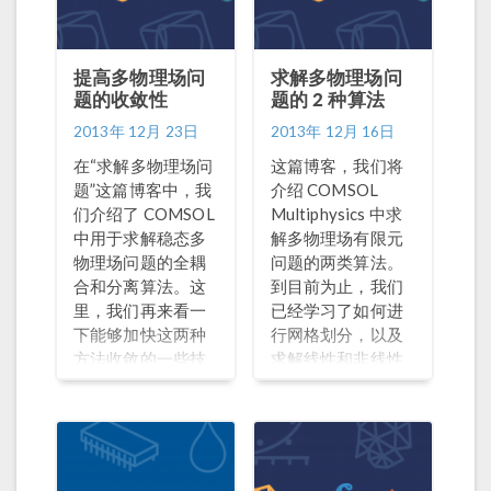
算了压缩力，并将
密封件中考虑压缩
空气影响与不考虑
压缩空气影响的结
提高多物理场问
求解多物理场问
题的收敛性
题的 2 种算法
果进行了比较。 软
橡胶密封件的压缩
2013年 12月 23日
2013年 12月 16日
模型。仿真结果显
在“求解多物理场问
这篇博客，我们将
示了应力和应变。
题”这篇博客中，我
介绍 COMSOL
使用了不同的方法
们介绍了 COMSOL
Multiphysics 中求
对密封件内部的空
中用于求解稳态多
解多物理场有限元
气进行模拟。 示例
物理场问题的全耦
问题的两类算法。
模型将空气视为可
合和分离算法。这
到目前为止，我们
压缩流体，计算了
里，我们再来看一
已经学习了如何进
随此二维示例中密
下能够加快这两种
行网格划分，以及
封件的横截面积 A
方法收敛的一些技
求解线性和非线性
变化的腔体内部压
巧。
单物理场有限元问
力 p 的变化。接下
题，但是还没有考
来，让我们来看看
虑过同一个域内存
它是如何实现的。
在多个相互影响的
将腔体内的空气视
不同物理场的问
为绝热压缩下的理