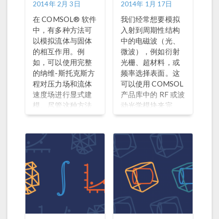
2014年 2月 3日
2014年 1月 17日
在 COMSOL® 软件
我们经常想要模拟
中，有多种方法可
入射到周期性结构
以模拟流体与固体
中的电磁波（光、
的相互作用。例
微波），例如衍射
如，可以使用完整
光栅、超材料，或
的纳维-斯托克斯方
频率选择表面。这
程对压力场和流体
可以使用 COMSOL
速度场进行显式建
产品库中的 RF 或波
模。尽管这种方法
动光学模块来完
非常准确，但对于
成。两个模块都提
一些流-固耦合问题
供了 Floquet 周期
来说，它的计算成
性边界条件和周期
本比实际需要的要
性端口，并将反射
高得多。今天这篇
和透射衍射级作为
文章，我们将介绍
入射角和波长的函
一种模拟包含不可
数进行计算。本博
压缩流体的封闭腔
客将介绍这类分析
的方法，假设通过
背后的概念，并将
流体的动量和能量
介绍这类问题的设