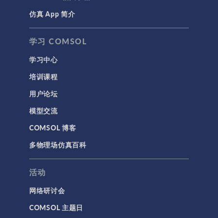
力学接口，通过在
这个模型中引入一
仿真 App 简介
声学与振动
个额外的方程来求
岩土力学
解流体内的压力，
学习 COMSOL
使体积不会发生变
材料模型
化。我们来看看这
学习中心
结构力学
个接口： 引入的全
培训课程
局方程的设置。需
结构动力学
要启用高级物理选
用户论坛
项才能查看此功
通用
能。 上面的屏幕截
模型交流
API
图显示了用于额外
COMSOL 博客
代理模型
变量 压力 的 全局方
程 设置。此方程成
多物理场仿真百科
仿真 App
立的条件是变量 封
优化
闭区域 等于初始面
活动
积 123.63 […]
几何
网络研讨会
基于方程建模
COMSOL 主题日
安装与许可证管理