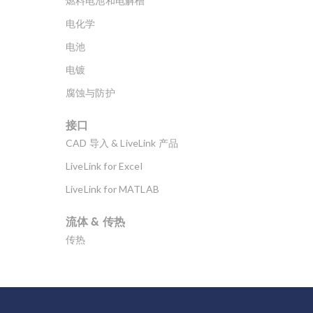
燃料电池和电解槽
区域由在“完整模
电化学
型”上定义的变量
EnclosedArea 定
电池
义。 在密封件的内
电镀
边界上定义面积积
分。 分别定义封闭
腐蚀与防护
面积和内部压力的
变量的定义。必须
接口
使用负号来计算面
CAD 导入 & LiveLink 产品
积，因为固体的法
LiveLink for Excel
线指向腔体。 计算
出的变形面积用于
LiveLink for MATLAB
确定密封件变形时
内部压力的变化。
流体 & 传热
计算得出的压差作
传热
为一个载荷施加到
密封件内部。要查
分子流
看上述方法的完整
多孔介质流动
操作，请查看超弹
性密封条模型文
微流体