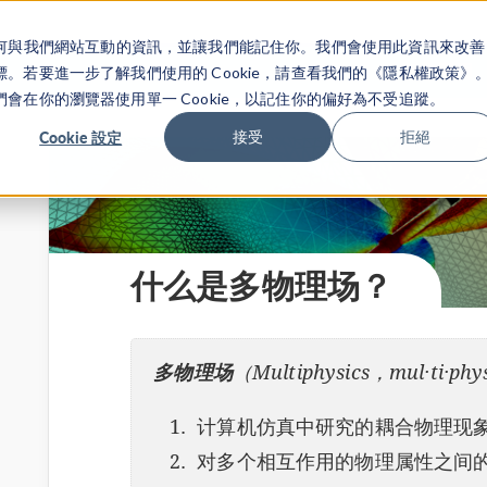
關於你如何與我們網站互動的資訊，並讓我們能記住你。我們會使用此資訊來改善
产品
行业应用
若要進一步了解我們使用的 Cookie，請查看我們的《隱私權政策》
在你的瀏覽器使用單一 Cookie，以記住你的偏好為不受追蹤。
Cookie 設定
接受
拒絕
什么是多物理场？
多物理场
（Multiphysics，mul·ti·phys
计算机仿真中研究的耦合物理现
对多个相互作用的物理属性之间