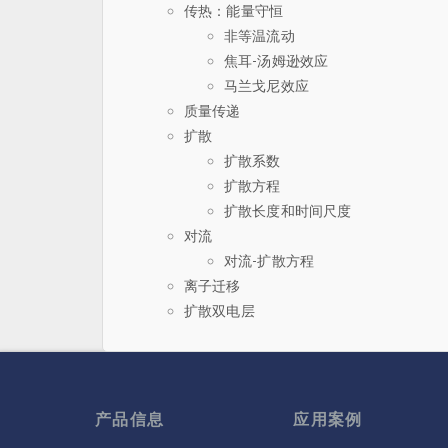
传热：能量守恒
非等温流动
焦耳-汤姆逊效应
马兰戈尼效应
质量传递
扩散
扩散系数
扩散方程
扩散长度和时间尺度
对流
对流-扩散方程
离子迁移
扩散双电层
产品信息
应用案例