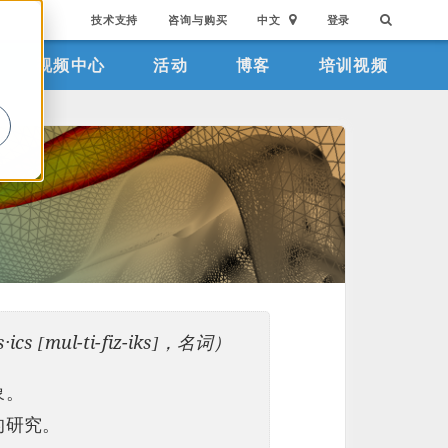
技术支持
咨询与购买
中文
登录
视频中心
活动
博客
培训视频
。
·ics [mul-ti-fiz-iks]，名词）
象。
的研究。