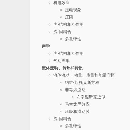
机电效应
压电现象
压阻
声-结构相互作用
流-固耦合
多孔弹性
声学
声-结构相互作用
气动声学
流体流动、传热和传质
流体流动：动量、质量和能量守恒
纳维-斯托克斯方程
非等温流动
布辛涅斯克近似
马兰戈尼效应
压膜和滑动膜
流-固耦合
多孔弹性