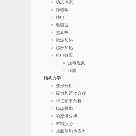
稳态电流
静磁学
静电
电磁波
焦耳热
微波加热
感应加热
机电效应
压电现象
压阻
结构力学
变形分析
应力和运动方程
特征频率分析
模态叠加
响应谱分析
材料疲劳
热膨胀和热应力