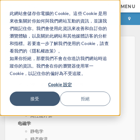
MENU
此網站會儲存你電腦的 Cookie。這些 Cookie 是用
登录
咨询与购买
來收集關於你如何與我們網站互動的資訊，並讓我
們能記住你。我們會使用此資訊來改善和自訂你的
瀏覽體驗，以及關於此網站和其他媒體訪客的分析
和指標。若要進一步了解我們使用的 Cookie，請查
看我們的《隱私權政策》。
如果你拒絕，那麼我們不會在你造訪我們網站時追
蹤你的資訊。我們會在你的瀏覽器使用單一
Cookie，以記住你的偏好為不受追蹤。
主页
物理定律、偏微分方程和数值建模
Cookie 設定
有限元法
接受
拒絕
有限元分析软件
网格划分和细化
高性能计算
电磁学
静电学
稳态电流