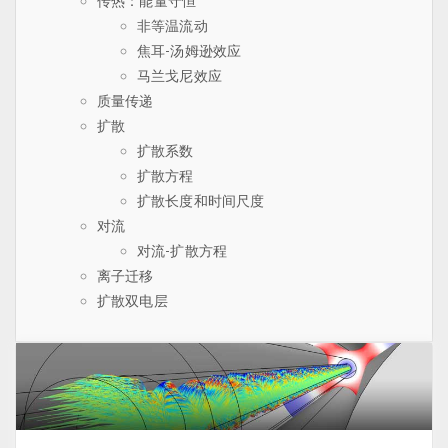
传热：能量守恒
非等温流动
焦耳-汤姆逊效应
马兰戈尼效应
质量传递
扩散
扩散系数
扩散方程
扩散长度和时间尺度
对流
对流-扩散方程
离子迁移
扩散双电层