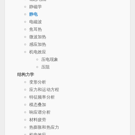
静磁学
静电
电磁波
焦耳热
微波加热
感应加热
机电效应
压电现象
压阻
结构力学
变形分析
应力和运动方程
特征频率分析
模态叠加
响应谱分析
材料疲劳
热膨胀和热应力
机电效应