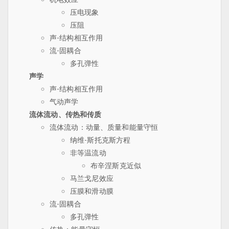
压电现象
压阻
声-结构相互作用
流-固耦合
多孔弹性
声学
声-结构相互作用
气动声学
流体流动、传热和传质
流体流动：动量、质量和能量守恒
纳维-斯托克斯方程
非等温流动
布辛涅斯克近似
马兰戈尼效应
压膜和滑动膜
流-固耦合
多孔弹性