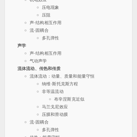
压电现象
压阻
声-结构相互作用
流-固耦合
多孔弹性
声学
声-结构相互作用
气动声学
流体流动、传热和传质
流体流动：动量、质量和能量守恒
纳维-斯托克斯方程
非等温流动
布辛涅斯克近似
马兰戈尼效应
压膜和滑动膜
流-固耦合
多孔弹性