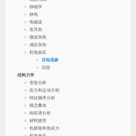
静磁学
静电
电磁波
焦耳热
微波加热
感应加热
机电效应
压电现象
压阻
结构力学
变形分析
应力和运动方程
特征频率分析
模态叠加
响应谱分析
材料疲劳
热膨胀和热应力
机电效应