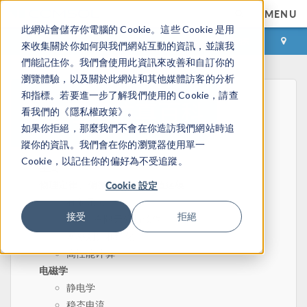
MENU
此網站會儲存你電腦的 Cookie。這些 Cookie 是用
登录
咨询与购买
來收集關於你如何與我們網站互動的資訊，並讓我
們能記住你。我們會使用此資訊來改善和自訂你的
瀏覽體驗，以及關於此網站和其他媒體訪客的分析
和指標。若要進一步了解我們使用的 Cookie，請查
看我們的《隱私權政策》。
如果你拒絕，那麼我們不會在你造訪我們網站時追
蹤你的資訊。我們會在你的瀏覽器使用單一
Cookie，以記住你的偏好為不受追蹤。
主页
物理定律、偏微分方程和数值建模
Cookie 設定
有限元法
接受
拒絕
有限元分析软件
网格划分和细化
高性能计算
电磁学
静电学
稳态电流