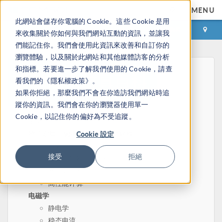
MENU
此網站會儲存你電腦的 Cookie。這些 Cookie 是用
登录
咨询与购买
來收集關於你如何與我們網站互動的資訊，並讓我
們能記住你。我們會使用此資訊來改善和自訂你的
瀏覽體驗，以及關於此網站和其他媒體訪客的分析
和指標。若要進一步了解我們使用的 Cookie，請查
看我們的《隱私權政策》。
如果你拒絕，那麼我們不會在你造訪我們網站時追
蹤你的資訊。我們會在你的瀏覽器使用單一
Cookie，以記住你的偏好為不受追蹤。
主页
物理定律、偏微分方程和数值建模
Cookie 設定
有限元法
接受
拒絕
有限元分析软件
网格划分和细化
高性能计算
电磁学
静电学
稳态电流