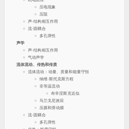
压电现象
压阻
声-结构相互作用
流-固耦合
多孔弹性
声学
声-结构相互作用
气动声学
流体流动、传热和传质
流体流动：动量、质量和能量守恒
纳维-斯托克斯方程
非等温流动
布辛涅斯克近似
马兰戈尼效应
压膜和滑动膜
流-固耦合
多孔弹性