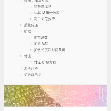
传热：能量守恒
非等温流动
焦耳-汤姆逊效应
马兰戈尼效应
质量传递
扩散
扩散系数
扩散方程
扩散长度和时间尺度
对流
对流-扩散方程
离子迁移
扩散双电层