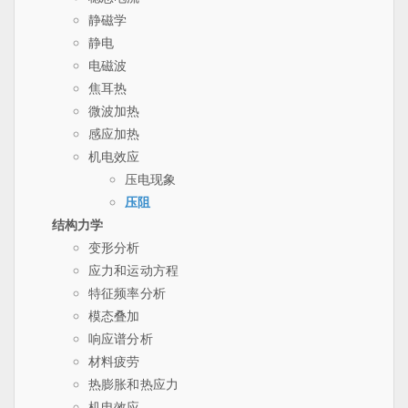
静磁学
静电
电磁波
焦耳热
微波加热
感应加热
机电效应
压电现象
压阻
结构力学
变形分析
应力和运动方程
特征频率分析
模态叠加
响应谱分析
材料疲劳
热膨胀和热应力
机电效应