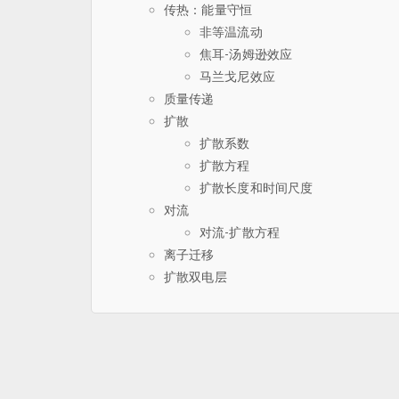
传热：能量守恒
非等温流动
焦耳-汤姆逊效应
马兰戈尼效应
质量传递
扩散
扩散系数
扩散方程
扩散长度和时间尺度
对流
对流-扩散方程
离子迁移
扩散双电层