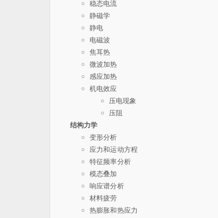
稳态电流
静磁学
静电
电磁波
焦耳热
微波加热
感应加热
机电效应
压电现象
压阻
结构力学
变形分析
应力和运动方程
特征频率分析
模态叠加
响应谱分析
材料疲劳
热膨胀和热应力