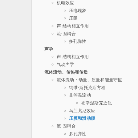
机电效应
压电现象
压阻
声-结构相互作用
流-固耦合
多孔弹性
声学
声-结构相互作用
气动声学
流体流动、传热和传质
流体流动：动量、质量和能量守恒
纳维-斯托克斯方程
非等温流动
布辛涅斯克近似
马兰戈尼效应
压膜和滑动膜
流-固耦合
多孔弹性