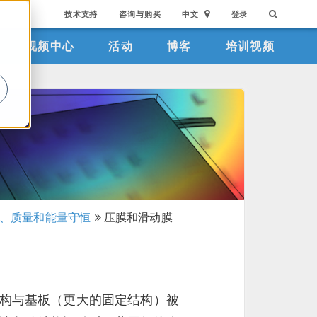
技术支持
咨询与购买
中文
登录
视频中心
活动
博客
培训视频
。
、质量和能量守恒
压膜和滑动膜
构与基板（更大的固定结构）被