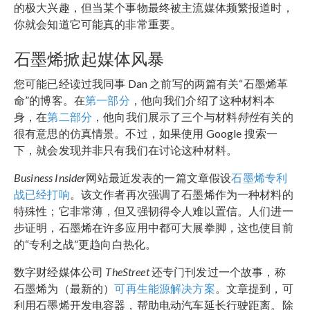
的极大兴趣，但当某个事物最终被主流媒体频繁报道时，
你就会知道它可能真的非常重要。
石墨烯掀起媒体风暴
您可能已经读过我同事 Dan 之前写的两篇有关“石墨烯革
命”的博客。在
第一部分
，他向我们介绍了这种材料本
身，在
第二部分
，他向我们展示了三个与材料
特性
有关的
很有意思的仿真情景。不过，如果使用 Google 搜索一
下，就会发现并非只有我们在讨论这种材料。
Business Insider
网站最近发表的一篇文章假设
石墨烯专利
战已经打响
。该文作者再次强调了石墨烯作为一种材料的
特殊性；它非常薄，但又强韧得令人难以置信。人们进一
步证明，石墨烯在许多应用中都可大展拳脚，这也使目前
的“专利之战”更趋向白热化。
数字财经媒体公司
TheStreet
还专门刊发过一个故事，称
石墨烯为（最新的）
可再生能源解决方案
。文章提到，可
利用石墨烯开发电容器，帮助电动汽车延长行驶距离。除