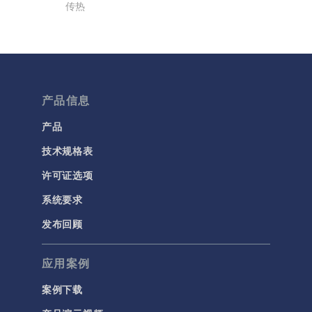
传热
分子流
多孔介质流动
微流体
产品信息
流体流动颗粒跟踪
计算流体力学 (CFD)
产品
技术规格表
电磁学
RF 与微波工程
许可证选项
低频电磁学
系统要求
半导体器件
发布回顾
射线光学
应用案例
带电粒子追踪
波动光学
案例下载
等离子体物理