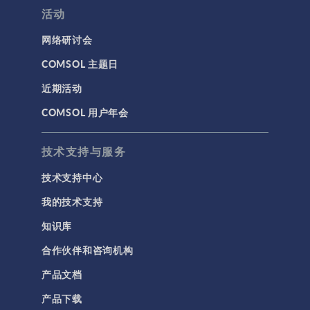
活动
几何
网络研讨会
基于方程建模
COMSOL 主题日
安装与许可证管理
近期活动
建模工具和定义
COMSOL 用户年会
材料
物理场接口
技术支持与服务
用户界面
技术支持中心
研究与求解器
我的技术支持
简介
知识库
结果与可视化
合作伙伴和咨询机构
网格
产品文档
集群计算和云计算
产品下载