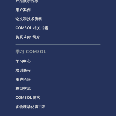
产品演示视频
用户案例
科学新闻
论文和技术资料
结构 & 声学
COMSOL 相关书籍
MEMS & 压电器件
仿真 App 简介
声学与振动
岩土力学
学习 COMSOL
材料模型
学习中心
结构力学
培训课程
结构动力学
用户论坛
通用
模型交流
API
COMSOL 博客
代理模型
多物理场仿真百科
仿真 App
优化