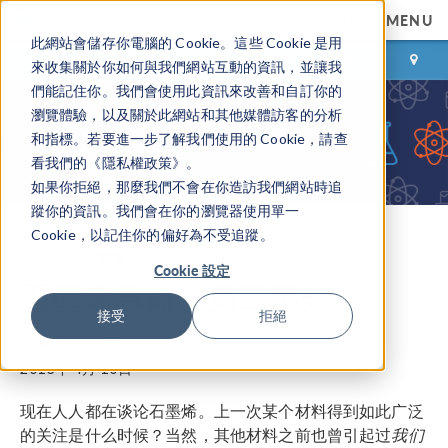
MENU
此網站會儲存你電腦的 Cookie。這些 Cookie 是用
登录
咨询与购买
來收集關於你如何與我們網站互動的資訊，並讓我
們能記住你。我們會使用此資訊來改善和自訂你的
瀏覽體驗，以及關於此網站和其他媒體訪客的分析
和指標。若要進一步了解我們使用的 Cookie，請查
看我們的《隱私權政策》。
如果你拒絕，那麼我們不會在你造訪我們網站時追
蹤你的資訊。我們會在你的瀏覽器使用單一
Cookie，以記住你的偏好為不受追蹤。
COMSOL 博客
Cookie 設定
石墨烯革命：第三部分
接受
拒絕
作者
Fanny Griesmer
2013年 4月 10日
现在人人都在谈论石墨烯。上一次某个材料得到如此广泛
的关注是什么时候？当然，其他材料之前也曾引起过
我们