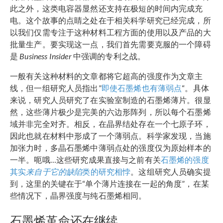
此之外，这类电容器显然还支持在极短的时间内完成充
电。这个故事的点睛之处在于相关科学研究已经完成，所
以我们仅需专注于这种材料工程方面的使用以及产品的大
批量生产。要实现这一点，我们首先需要克服的一个障碍
是
Business Insider
中强调的专利之战。
一般有关这种材料的文章都将它超高的强度作为文章主
线，但一组研究人员指出”
即使石墨烯也有薄弱点
“。具体
来说，研究人员研究了在实验室制造的石墨烯薄片。很显
然，这些薄片极少是完美的六边形阵列，所以每个石墨烯
域并非完全对齐。相反，在晶界结处存在一个七原子环，
因此也就在材料中形成了一个薄弱点。科学家发现，当施
加张力时，多晶石墨烯中薄弱点处的强度仅为原始样本的
一半。呃哦…这些研究成果直接与之前有关
石墨烯的强度
其实
来自于它的缺陷
类的研究相悖
。这组研究人员确实提
到，这里的关键在于“单个薄片连接在一起的角度”，在某
些情况下，晶界强度与纯石墨烯相同。
石墨烯革命还在继续