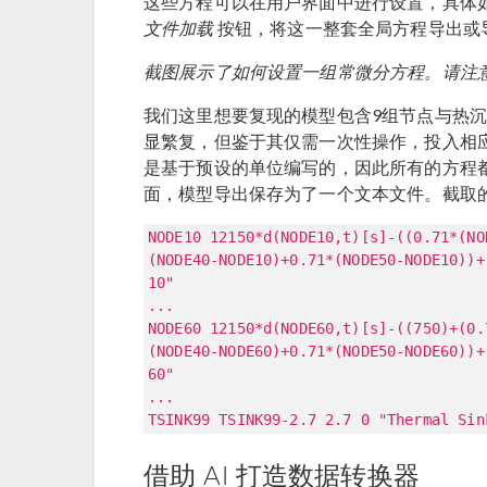
这些方程可以在用户界面中进行设置，具体
文件加载
按钮，将这一整套全局方程导出或
截图展示了如何设置一组常微分方程。请注
我们这里想要复现的模型包含9组节点与热
显繁复，但鉴于其仅需一次性操作，投入相
是基于预设的单位编写的，因此所有的方程
面，模型导出保存为了一个文本文件。截取
NODE10 12150*d(NODE10,t)[s]-((0.71*(NO
(NODE40-NODE10)+0.71*(NODE50-NODE10))+
10"
...
NODE60 12150*d(NODE60,t)[s]-((750)+(0.
(NODE40-NODE60)+0.71*(NODE50-NODE60))+
60"
...
TSINK99 TSINK99-2.7 2.7 0 "Thermal Sin
借助 AI 打造数据转换器