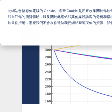
此網站會儲存你電腦的 Cookie。這些 Cookie 是用來收集
和自訂你的瀏覽體驗，以及關於此網站和其他媒體訪客的分析和指標。
如果你拒絕，那麼我們不會在你造訪我們網站時追蹤你的資訊。我們會