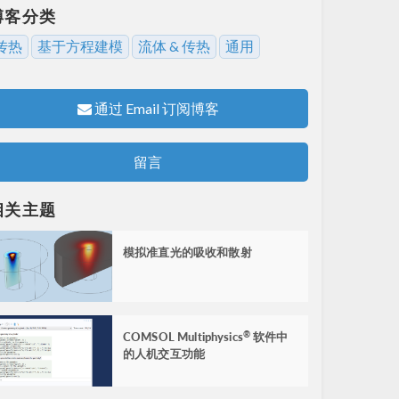
博客分类
传热
基于方程建模
流体 & 传热
通用
通过 Email 订阅博客
留言
相关主题
模拟准直光的吸收和散射
COMSOL Multiphysics
软件中
®
的人机交互功能