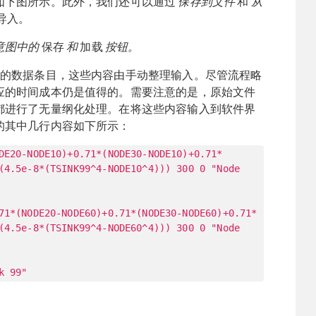
如下图所示。此外，我们还可以通过
保存到文件
和
从
导入。
意图中的
保存
和
加载
按钮。
沉的数据条目，这些内容由手动整理输入。尽管流程略
应的时间成本仍是值得的。需要注意的是，原始文件
都进行了无量纲化处理。在将这些内容输入到软件界
的其中几行内容如下所示：
DE20-NODE10)+0.71*(NODE30-NODE10)+0.71*
(4.5e-8*(TSINK99^4-NODE10^4))) 300 0 "Node
71*(NODE20-NODE60)+0.71*(NODE30-NODE60)+0.71*
(4.5e-8*(TSINK99^4-NODE60^4))) 300 0 "Node
k 99"