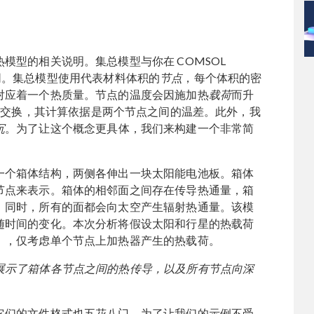
模型的相关说明。集总模型与你在 COMSOL
有所不同。集总模型使用代表材料体积的
节点
，每个体积的密
对应着一个热质量。节点的温度会因施加热
载荷
而升
交换，其计算依据是两个节点之间的温差。此外，我
沉
。为了让这个概念更具体，我们来构建一个非常简
一个箱体结构，两侧各伸出一块太阳能电池板。箱体
节点来表示。箱体的相邻面之间存在传导热通量，箱
。同时，所有的面都会向太空产生辐射热通量。该模
随时间的变化。本次分析将假设太阳和行星的热载荷
），仅考虑单个节点上加热器产生的热载荷。
展示了箱体各节点之间的热传导，以及所有节点向深
它们的文件格式也五花八门。为了让我们的示例不受