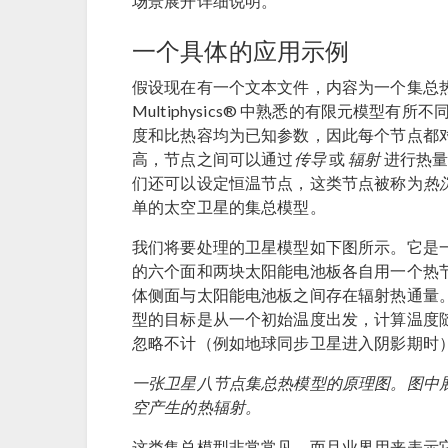
场景展开详细说明。
一个具体的应用示例
假设现在有一个文本文件，内容为一个集总热
Multiphysics® 中熟悉的有限元模型
度和比热容均为已知参数，因此每个节点都
高，节点之间可以通过
传导
或
辐射
进行热量
们还可以设定恒温节点，这类节点被称为
热
单的太空卫星的集总模型。
我们将要处理的卫星模型如下图所示。它是
的六个面和两块太阳能电池板各自用一个热
体侧面与太阳能电池板之间存在辐射热通量
型的目标是从一个初始温度出发，计算温度
忽略不计（例如地球同步卫星进入阴影期时
一张卫星八节点集总热模型的原理图。图中
空产生的热辐射。
这类集总模型非常常见，而且业界用来表示