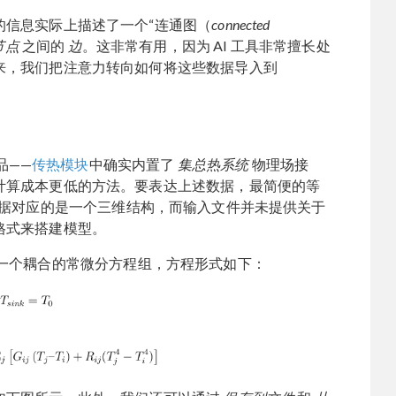
的信息实际上描述了一个“连通图（
connected
节点
之间的
边
。这非常有用，因为 AI 工具非常擅长处
来，我们把注意力转向如何将这些数据导入到
品——
传热模块
中确实内置了
集总热系统
物理场接
计算成本更低的方法。要表达上述数据，最简便的等
据对应的是一个三维结构，而输入文件并未提供关于
格式来搭建模型。
一个耦合的常微分方程组，方程形式如下：