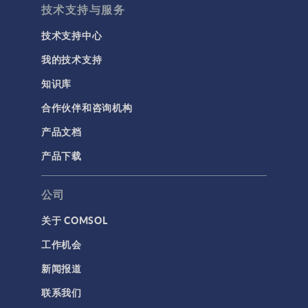
技术支持与服务
用户界面
技术支持中心
研究与求解器
我的技术支持
简介
知识库
结果与可视化
合作伙伴和咨询机构
网格
产品文档
集群计算和云计算
产品下载
标记
公司
关于 COMSOL
3D 打印
工作机会
AC/DC 模块
新闻报道
App 开发器简介视频
联系我们
CFD 模块