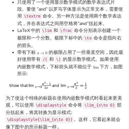
只使用了一个使用显示数学模式的数学表达式片
段。要使 “and” 以罗马字体显示为正常文本，需要使
用
命令。另一种方法是使用两个数学表达
\textrm
式，并在表达式之间用空格将“and”括起来。
LaTeX 中的
和
命令分别表示创建一个
\lim
\frac
极限和一个分数。极限下标中的
命令是指向右
\to
的箭头。
带有下标
的极限占用了一些垂直空间，因此最
好使用带有
和
的显示数学模式。如果使用
/[
\]
内嵌数学模式，下标箭头就不能位于
下方，如图
所示:
为了使这个特殊的标题在使用内嵌数学模式时看起来更美
观，可以使用
命令将
部
\displaystyle
\lim_{x\to 0}
分括起来，将其转换为显示模式:
。这样，它看起来就会
\displaystyle{\lim_{x\to 0}}
像下图中的所示标题一样。