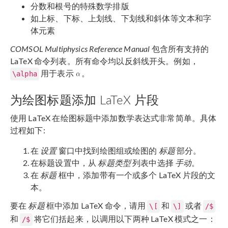
分数和根号的特殊数学排版
如上标、下标、上划线、下划线和斜体等文本和字
体元素
COMSOL Multiphysics Reference Manual
包含所有支持的
LaTeX 命令列表。所有命令均以反斜线开头。例如，
用于表示
。
\alpha
为绘图标题添加 LaTeX 片段
使用 LaTeX 在绘图标题中添加数学表达式非常简单。具体
过程如下:
在
设置
窗口中找到绘图组或绘图的
标题
部分。
在标题设置中，从
标题类型
列表中选择
手动
。
在
标题
框中，添加带有一个或多个 LaTeX 片段的文
本。
要在
标题
框中添加 LaTeX 命令，请用
和
或者
\[
\]
/$
和
将它们括起来，以调用以下两种 LaTeX 模式之一：
/$