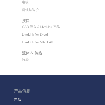
电镀
腐蚀与防护
接口
CAD 导入 & LiveLink 产品
LiveLink for Excel
LiveLink for MATLAB
流体 & 传热
传热
分子流
多孔介质流动
微流体
产品信息
流体流动颗粒跟踪
计算流体力学 (CFD)
产品