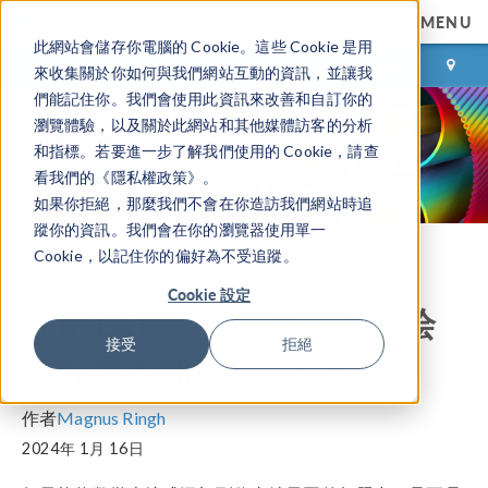
MENU
此網站會儲存你電腦的 Cookie。這些 Cookie 是用
登录
咨询与购买
來收集關於你如何與我們網站互動的資訊，並讓我
們能記住你。我們會使用此資訊來改善和自訂你的
瀏覽體驗，以及關於此網站和其他媒體訪客的分析
和指標。若要進一步了解我們使用的 Cookie，請查
看我們的《隱私權政策》。
如果你拒絕，那麼我們不會在你造訪我們網站時追
蹤你的資訊。我們會在你的瀏覽器使用單一
Cookie，以記住你的偏好為不受追蹤。
COMSOL 博客
Cookie 設定
使用 LaTeX 为仿真结果的绘
接受
拒絕
图标题添加数学表达式
作者
Magnus Ringh
2024年 1月 16日