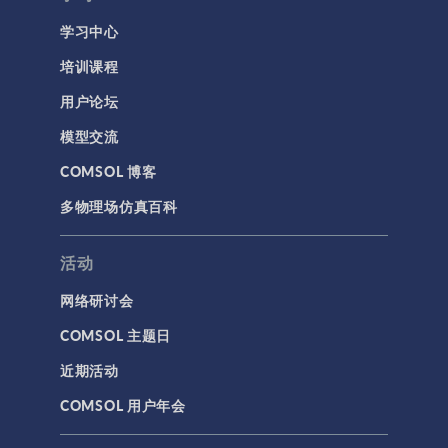
材料模型
学习中心
结构力学
培训课程
结构动力学
用户论坛
通用
模型交流
API
COMSOL 博客
代理模型
多物理场仿真百科
仿真 App
优化
活动
几何
网络研讨会
基于方程建模
COMSOL 主题日
安装与许可证管理
近期活动
建模工具和定义
COMSOL 用户年会
材料
物理场接口