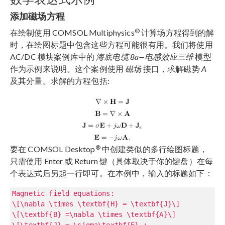
添加磁场方程
®
在绘制使用 COMSOL Multiphysics
计算场方程得到的解
时，在绘图标题中包含这些方程可能很有用。我们将使用
AC/DC 模块案例库中的
海底电缆 8a—电感效应三维
模型
作为示例来说明。这个案例使用
磁场
接口，求解磁势
A
及其分量。求解的方程包括:
®
要在 COMSOL Desktop
中创建类似的多行绘图标题，
只需使用 Enter 或 Return 键（具体取决于你的键盘）在每
个表达式后另起一行即可。在本例中，输入的标题如下：
Magnetic field equations:
\[\nabla \times \textbf{H} = \textbf{J}\]
\[\textbf{B} =\nabla \times \textbf{A}\]
\[\textbf{J} = \sigma\textbf{E} +