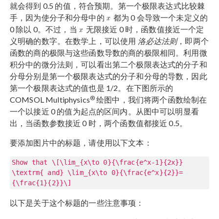
就会得到 0.5 的值，符合预期。第一个极限表达式比较棘
手，因为使分子和分母中的
都为 0 会导致一个未定义的
0 除以 0。不过，当
无限接近 0 时，函数值接近一个定
义明确的数字。在数学上，可以使用
洛必达法则
，即两个
函数的商的极限与这些函数导数的商的极限相同。利用微
积分中的微分法则，可以看出第二个极限表达式的分子和
分母分别是第一个极限表达式的分子和分母的导数，因此
第一个极限表达式的值也是 1/2。在下图所示的
®
COMSOL Multiphysics
绘图中，我们将两个函数绘制在
一个以接近 0 的值为起点的区间内。从图中可以明显看
出，当函数参数接近 0 时，两个函数值都接近 0.5。
要添加图片中的标题，请使用以下文本：
Show that \[\lim_{x\to 0}{\frac{e^x-1}{2x}}
\textrm{ and} \lim_{x\to 0}{\frac{e^x}{2}}=
{\frac{1}{2}}\]
以下是关于这个标题的一些注意事项：