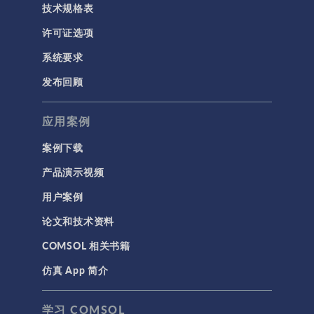
技术规格表
电磁学
RF 与微波工程
许可证选项
低频电磁学
系统要求
半导体器件
发布回顾
射线光学
应用案例
带电粒子追踪
波动光学
案例下载
等离子体物理
产品演示视频
用户案例
科学新闻
论文和技术资料
结构 & 声学
COMSOL 相关书籍
MEMS & 压电器件
仿真 App 简介
声学与振动
岩土力学
学习 COMSOL