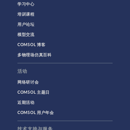
学习中心
结构力学
培训课程
结构动力学
用户论坛
通用
模型交流
API
COMSOL 博客
代理模型
多物理场仿真百科
仿真 App
优化
活动
几何
网络研讨会
基于方程建模
COMSOL 主题日
安装与许可证管理
近期活动
建模工具和定义
COMSOL 用户年会
材料
物理场接口
技术支持与服务