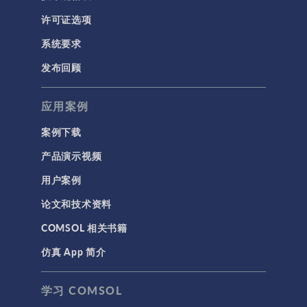
RF 与微波工程
许可证选项
低频电磁学
系统要求
半导体器件
发布回顾
射线光学
应用案例
带电粒子追踪
波动光学
案例下载
等离子体物理
产品演示视频
用户案例
科学新闻
论文和技术资料
结构 & 声学
COMSOL 相关书籍
MEMS & 压电器件
仿真 App 简介
声学与振动
岩土力学
学习 COMSOL
材料模型