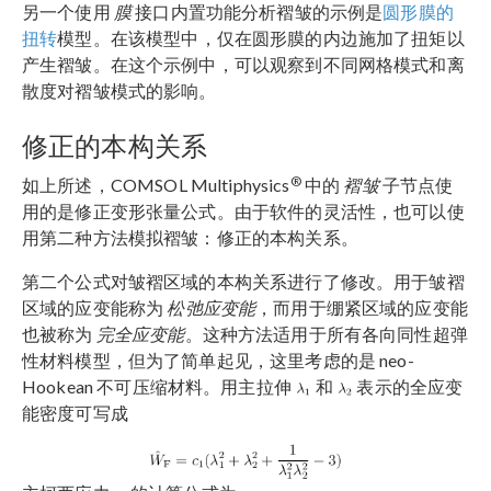
另一个使用
膜
接口内置功能分析褶皱的示例是
圆形膜的
扭转
模型。在该模型中，仅在圆形膜的内边施加了扭矩以
产生褶皱。在这个示例中，可以观察到不同网格模式和离
散度对褶皱模式的影响。
修正的本构关系
®
如上所述，COMSOL Multiphysics
中的
褶皱
子节点使
用的是修正变形张量公式。由于软件的灵活性，也可以使
用第二种方法模拟褶皱：修正的本构关系。
第二个公式对皱褶区域的本构关系进行了修改。用于皱褶
区域的应变能称为
松弛应变能
，而用于绷紧区域的应变能
也被称为
完全应变能
。这种方法适用于所有各向同性超弹
性材料模型，但为了简单起见，这里考虑的是 neo-
Hookean 不可压缩材料。用主拉伸
和
表示的全应变
能密度可写成