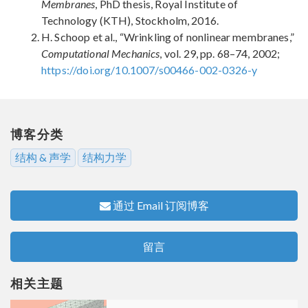
Membranes
, PhD thesis, Royal Institute of
Technology (KTH), Stockholm, 2016.
H. Schoop et al., “Wrinkling of nonlinear membranes,”
Computational Mechanics
, vol. 29, pp. 68–74, 2002;
https://doi.org/10.1007/s00466-002-0326-y
博客分类
结构 & 声学
结构力学
通过 Email 订阅博客
留言
相关主题