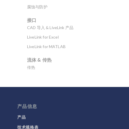
腐蚀与防护
接口
CAD 导入 & LiveLink 产品
LiveLink for Excel
LiveLink for MATLAB
流体 & 传热
传热
分子流
多孔介质流动
微流体
产品信息
流体流动颗粒跟踪
计算流体力学 (CFD)
产品
技术规格表
电磁学