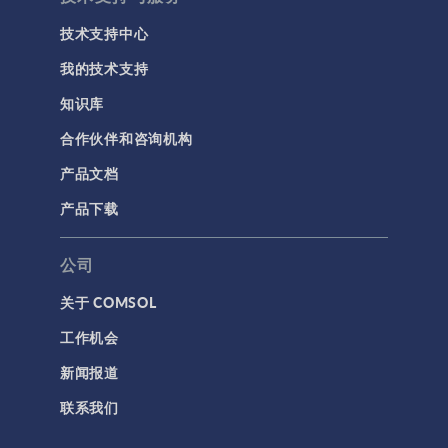
用户界面
技术支持中心
研究与求解器
我的技术支持
简介
知识库
结果与可视化
合作伙伴和咨询机构
网格
产品文档
集群计算和云计算
产品下载
标记
公司
关于 COMSOL
3D 打印
工作机会
AC/DC 模块
新闻报道
App 开发器简介视频
联系我们
CFD 模块
MEMS 模块