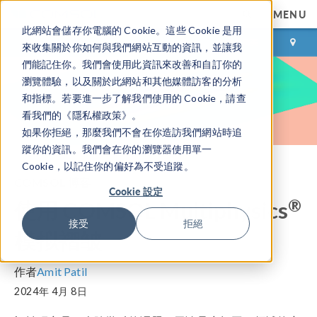
MENU
此網站會儲存你電腦的 Cookie。這些 Cookie 是用
登录
咨询与购买
來收集關於你如何與我們網站互動的資訊，並讓我
們能記住你。我們會使用此資訊來改善和自訂你的
瀏覽體驗，以及關於此網站和其他媒體訪客的分析
和指標。若要進一步了解我們使用的 Cookie，請查
看我們的《隱私權政策》。
如果你拒絕，那麼我們不會在你造訪我們網站時追
蹤你的資訊。我們會在你的瀏覽器使用單一
Cookie，以記住你的偏好為不受追蹤。
COMSOL 博客
Cookie 設定
®
使用 COMSOL Multiphysics
接受
拒絕
模拟褶皱
作者
Amit Patil
2024年 4月 8日