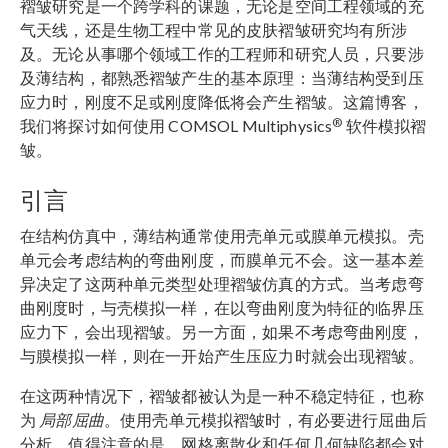
褶皱研究是一个跨学科的课题，无论是空间工程领域的充
气天线，还是生物工程中常见的皮肤褶皱研究均有所涉
及。无论从事哪个领域工作的工程师和研究人员，只要涉
及薄结构，都熟悉褶皱产生的基本原理：当薄结构受到压
应力时，刚度不足或刚度降低将会产生褶皱。这篇博客，
®
我们将探讨如何使用 COMSOL Multiphysics
软件模拟褶
皱。
引言
在结构仿真中，薄结构通常使用壳单元或膜单元模拟。壳
单元会考虑结构的弯曲刚度，而膜单元不会。这一基本差
异决定了这两种单元类型处理褶皱仿真的方式。当考虑弯
曲刚度时，与壳模拟一样，在以弯曲刚度为特征的临界压
应力下，会出现褶皱。另一方面，如果不考虑弯曲刚度，
与膜模拟一样，则在一开始产生压应力时就会出现褶皱。
在这两种情况下，褶皱都被认为是一种不稳定特征，也称
为
局部屈曲
。使用壳单元模拟褶皱时，有必要进行屈曲后
分析。值得注意的是，网格离散化和任何几何缺陷都会对