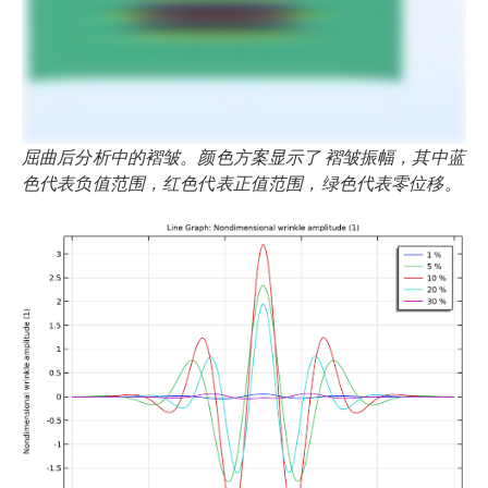
屈曲后分析中的褶皱。颜色方案显示了 褶皱振幅，其中蓝
色代表负值范围，红色代表正值范围，绿色代表零位移。