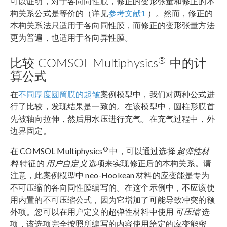
可以证明，对于各向同性膜，修正的变形张量和修正的本
构关系公式是等价的（详见
参考文献1
）。然而，修正的
本构关系法只适用于各向同性膜，而修正的变形张量方法
更为普遍，也适用于各向异性膜。
®
比较 COMSOL Multiphysics
中的计
算公式
在
不同厚度圆筒膜的起皱
案例模型中，我们对两种公式进
行了比较，发现结果是一致的。在该模型中，圆柱形膜首
先被轴向拉伸，然后用水压进行充气。在充气过程中，外
边界固定。
®
在 COMSOL Multiphysics
中，可以通过选择
超弹性材
料
特征的
用户自定义
选项来实现修正后的本构关系。请
注意，此案例模型中 neo-Hookean 材料的应变能是专为
不可压缩的各向同性膜编写的。在这个示例中，不应该使
用内置的不可压缩公式，因为它增加了可能导致冲突的额
外项。您可以在用户定义的超弹性材料中使用
可压缩
选
项，该选项完全按照所编写的内容使用给定的应变能密