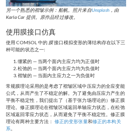
另一个熟悉的褶皱示例：船帆。照片来自
Unsplash
，由
Karla Car 提供。原作品经过修改。
使用膜接口仿真
使用 COMSOL 中的
膜
接口模拟变形的薄结构存在以下三
种可能的状态之一:
绷紧的 — 当两个面内主应力均为正值时
松弛的 — 当两个面内主应力均为负值时
褶皱的 — 当面内主应力之一为负值时
常规膜理论采用的是考虑了褶皱区域中压应力的全应变能
公式，从而产生了不稳定的解。为了避免由压应力产生的
平衡不稳定性，我们提出了（基于张力场理论的）修正膜
理论。修正膜理论在褶皱区域返回单轴应力状态，在松弛
区域返回零应力状态，从而避免了平衡不稳定性。修正膜
理论有两种主要方法：
修正的变形张量
和
修正的本构关
系
。