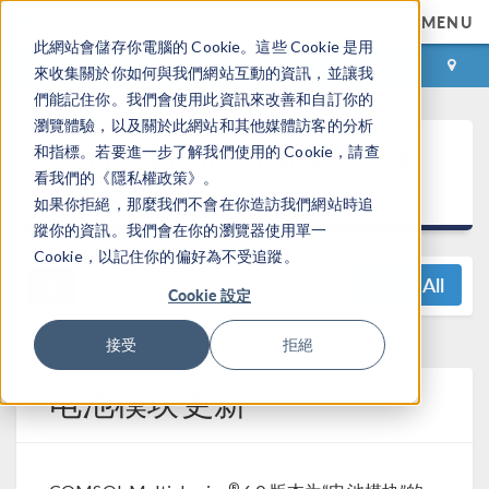
MENU
此網站會儲存你電腦的 Cookie。這些 Cookie 是用
登录
咨询与购买
來收集關於你如何與我們網站互動的資訊，並讓我
們能記住你。我們會使用此資訊來改善和自訂你的
瀏覽體驗，以及關於此網站和其他媒體訪客的分析
®
COMSOL Multiphysics
6.0 发
和指標。若要進一步了解我們使用的 Cookie，請查
看我們的《隱私權政策》。
布亮点
如果你拒絕，那麼我們不會在你造訪我們網站時追
蹤你的資訊。我們會在你的瀏覽器使用單一
Cookie，以記住你的偏好為不受追蹤。
View All
Cookie 設定
接受
拒絕
电池模块更新
®