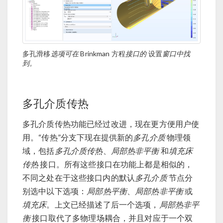
多孔滑移
选项可在
Brinkman 方程
接口的
设置
窗口中找
到。
多孔介质传热
多孔介质传热功能已经过改进，现在更方便用户使
用。“传热”分支下现在提供新的
多孔介质
物理领
域，包括
多孔介质传热
、
局部热非平衡
和
填充床
传热
接口。所有这些接口在功能上都是相似的，
不同之处在于这些接口内的默认
多孔介质
节点分
别选中以下选项：
局部热平衡
、
局部热非平衡
或
填充床
。上文已经描述了后一个选项，
局部热非平
衡
接口取代了多物理场耦合，并且对应于一个双