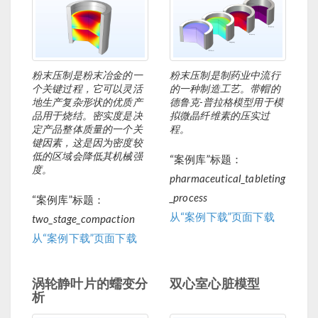
粉末压制是粉末冶金的一
粉末压制是制药业中流行
个关键过程，它可以灵活
的一种制造工艺。带帽的
地生产复杂形状的优质产
德鲁克-普拉格模型用于模
品用于烧结。密实度是决
拟微晶纤维素的压实过
定产品整体质量的一个关
程。
键因素，这是因为密度较
低的区域会降低其机械强
“案例库”标题：
度。
pharmaceutical_tableting
_process
“案例库”标题：
从“案例下载”页面下载
two_stage_compaction
从“案例下载”页面下载
涡轮静叶片的蠕变分
双心室心脏模型
析