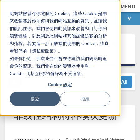
MENU
此網站會儲存你電腦的 Cookie。這些 Cookie 是用
登录
咨询与购买
來收集關於你如何與我們網站互動的資訊，並讓我
們能記住你。我們會使用此資訊來改善和自訂你的
瀏覽體驗，以及關於此網站和其他媒體訪客的分析
®
COMSOL Multiphysics
6.0 发
和指標。若要進一步了解我們使用的 Cookie，請查
看我們的《隱私權政策》。
布亮点
如果你拒絕，那麼我們不會在你造訪我們網站時追
蹤你的資訊。我們會在你的瀏覽器使用單一
Cookie，以記住你的偏好為不受追蹤。
View All
Cookie 設定
接受
拒絕
非线性结构材料模块更新
®