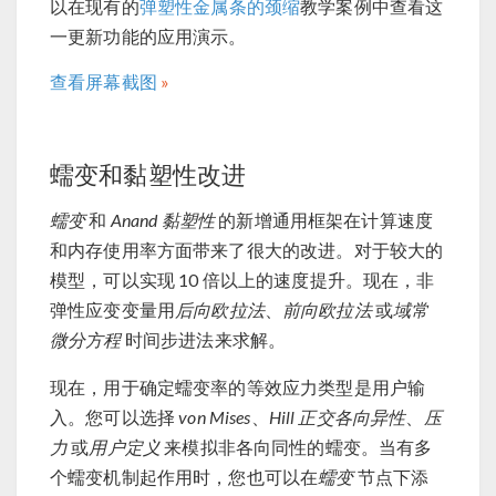
以在现有的
弹塑性金属条的颈缩
教学案例中查看这
一更新功能的应用演示。
查看屏幕截图
蠕变和黏塑性改进
蠕变
和
Anand 黏塑性
的新增通用框架在计算速度
和内存使用率方面带来了很大的改进。对于较大的
模型，可以实现 10 倍以上的速度提升。现在，非
弹性应变变量用
后向欧拉法
、
前向欧拉法
或
域常
微分方程
时间步进法来求解。
现在，用于确定蠕变率的等效应力类型是用户输
入。您可以选择
von Mises
、
Hill 正交各向异性
、
压
力
或
用户定义
来模拟非各向同性的蠕变。当有多
个蠕变机制起作用时，您也可以在
蠕变
节点下添