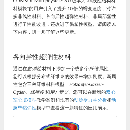
COMSOL Multiphysics
6.0 版本为“非线性结构材
料模块”的用户引入了提升 10 倍的蠕变速度，对许
多非线性材料、各向异性超弹性材料、非局部塑性
进行了性能改进，还改进了黏塑性模型。请阅读以
下内容，进一步了解这些更新。
各向异性超弹性材料
通过在
超弹性
材料下添加一个或多个
纤维
属性，
您可以根据分布式纤维束的效果来增加刚度。新属
性包含三种纤维材料模型：
Holzapfel-Gasser-
Ogden
、
线弹性
和
用户定义
。您可以在新增的
双心
室心脏模型
教学案例和现有的
动脉壁力学分析
和
动
脉壁黏弹性
模型中查看这一新特征的应用演示。