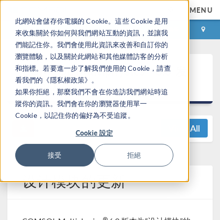
MENU
此網站會儲存你電腦的 Cookie。這些 Cookie 是用
登录
咨询与购买
來收集關於你如何與我們網站互動的資訊，並讓我
們能記住你。我們會使用此資訊來改善和自訂你的
瀏覽體驗，以及關於此網站和其他媒體訪客的分析
®
COMSOL Multiphysics
6.0 发
和指標。若要進一步了解我們使用的 Cookie，請查
看我們的《隱私權政策》。
布亮点
如果你拒絕，那麼我們不會在你造訪我們網站時追
蹤你的資訊。我們會在你的瀏覽器使用單一
Cookie，以記住你的偏好為不受追蹤。
View All
Cookie 設定
接受
拒絕
设计模块的更新
®