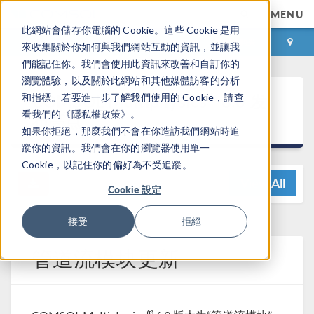
MENU
此網站會儲存你電腦的 Cookie。這些 Cookie 是用
登录
咨询与购买
來收集關於你如何與我們網站互動的資訊，並讓我
們能記住你。我們會使用此資訊來改善和自訂你的
瀏覽體驗，以及關於此網站和其他媒體訪客的分析
®
COMSOL Multiphysics
6.0 发
和指標。若要進一步了解我們使用的 Cookie，請查
看我們的《隱私權政策》。
布亮点
如果你拒絕，那麼我們不會在你造訪我們網站時追
蹤你的資訊。我們會在你的瀏覽器使用單一
Cookie，以記住你的偏好為不受追蹤。
View All
Cookie 設定
接受
拒絕
管道流模块更新
®