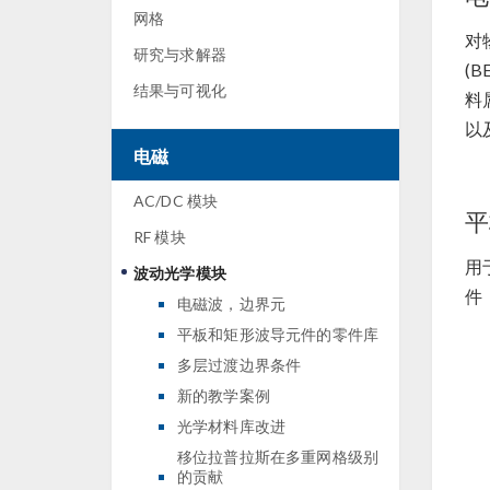
网格
对
研究与求解器
(
结果与可视化
料
以
电磁
AC/DC 模块
平
RF 模块
用
波动光学模块
件
电磁波，边界元
平板和矩形波导元件的零件库
多层过渡边界条件
新的教学案例
光学材料库改进
移位拉普拉斯在多重网格级别
的贡献