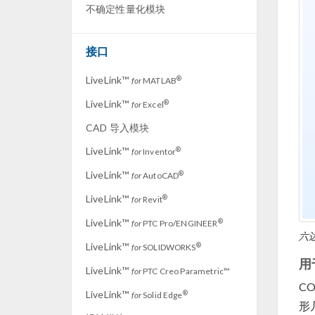
不确定性量化模块
接口
LiveLink™
®
for
MATLAB
LiveLink™
®
for
Excel
CAD 导入模块
LiveLink™
®
for
Inventor
LiveLink™
®
for
AutoCAD
LiveLink™
®
for
Revit
LiveLink™
®
for
PTC Pro/ENGINEER
六
LiveLink™
®
for
SOLIDWORKS
用
LiveLink™
for
PTC Creo Parametric™
CO
LiveLink™
®
for
Solid Edge
形