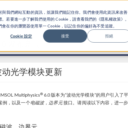
關於你如何與我們網站互動的資訊，並讓我們能記住你。我們會使用此資訊來改善
产品
行业应用
若要進一步了解我們使用的 Cookie，請查看我們的《隱私權政策》
在你的瀏覽器使用單一 Cookie，以記住你的偏好為不受追蹤。
Cookie 設定
接受
拒絕
.0 发布亮点
波动光学模块更新
®
MSOL Multiphysics
6.0 版本为“波动光学模块”的用户引入
案例，以及一个
电磁波，边界元
接口。请阅读以下内容，进一步
磁波，边界元