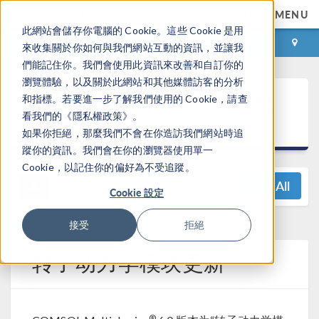
MENU
此網站會儲存你電腦的 Cookie。這些 Cookie 是用
登录
咨询与购买
來收集關於你如何與我們網站互動的資訊，並讓我
們能記住你。我們會使用此資訊來改善和自訂你的
瀏覽體驗，以及關於此網站和其他媒體訪客的分析
®
COMSOL Multiphysics
6.0 发
和指標。若要進一步了解我們使用的 Cookie，請查
看我們的《隱私權政策》。
布亮点
如果你拒絕，那麼我們不會在你造訪我們網站時追
蹤你的資訊。我們會在你的瀏覽器使用單一
Cookie，以記住你的偏好為不受追蹤。
View All
Cookie 設定
接受
拒絕
转子动力学模块更新
®