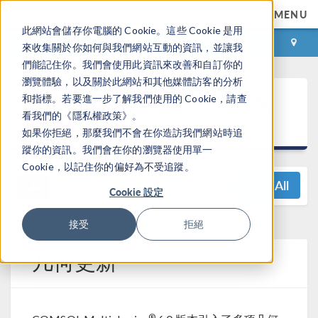
MENU
此網站會儲存你電腦的 Cookie。這些 Cookie 是用
登录
咨询与购买
來收集關於你如何與我們網站互動的資訊，並讓我
們能記住你。我們會使用此資訊來改善和自訂你的
瀏覽體驗，以及關於此網站和其他媒體訪客的分析
®
COMSOL Multiphysics
6.0 发
和指標。若要進一步了解我們使用的 Cookie，請查
看我們的《隱私權政策》。
布亮点
如果你拒絕，那麼我們不會在你造訪我們網站時追
蹤你的資訊。我們會在你的瀏覽器使用單一
Cookie，以記住你的偏好為不受追蹤。
View All
Cookie 設定
接受
拒絕
几何更新
®