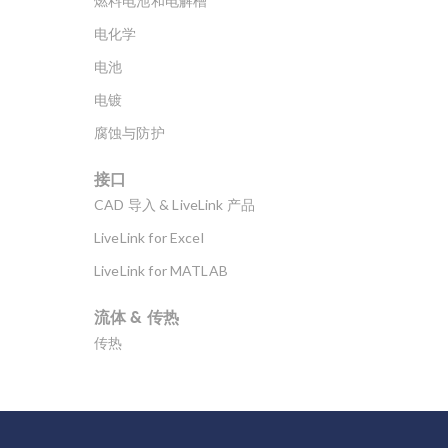
燃料电池和电解槽
电化学
电池
电镀
腐蚀与防护
接口
CAD 导入 & LiveLink 产品
LiveLink for Excel
LiveLink for MATLAB
流体 & 传热
传热
分子流
多孔介质流动
微流体