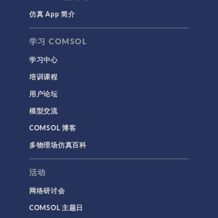
仿真 App 简介
声学与振动
岩土力学
学习 COMSOL
材料模型
学习中心
结构力学
培训课程
结构动力学
用户论坛
通用
模型交流
API
COMSOL 博客
代理模型
多物理场仿真百科
仿真 App
优化
活动
几何
网络研讨会
基于方程建模
COMSOL 主题日
安装与许可证管理