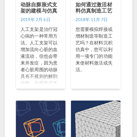
动脉自膨胀式支
如何通过激活材
架的建模与仿真
料仿真制造工艺
2019年 2月 6日
2018年 11月 7日
人工支架是治疗冠
您需要模拟焊接或
心病的一种常用方
增材制造等制造工
法。人工支架可以
艺吗？在材料沉积
增加流向心脏的血
仿真中，您可以利
液流动，但也会带
用一项专门的功能
来并发症，因为患
来使材料激活或失
者心脏周围的动脉
活。
具有不规则的解剖
结构。自膨胀式支
架是人工支架的一
种，它能够贴合血
管，并随着血管的
变化而变化。