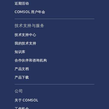
近期活动
建模工具和定义
COMSOL 用户年会
材料
物理场接口
技术支持与服务
用户界面
技术支持中心
研究与求解器
我的技术支持
简介
知识库
结果与可视化
合作伙伴和咨询机构
网格
产品文档
集群计算和云计算
产品下载
标记
公司
关于 COMSOL
3D 打印
工作机会