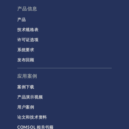
流体流动颗粒跟踪
产品信息
计算流体力学 (CFD)
产品
技术规格表
电磁学
RF 与微波工程
许可证选项
低频电磁学
系统要求
半导体器件
发布回顾
射线光学
应用案例
带电粒子追踪
波动光学
案例下载
等离子体物理
产品演示视频
用户案例
科学新闻
论文和技术资料
结构 & 声学
COMSOL 相关书籍
MEMS & 压电器件