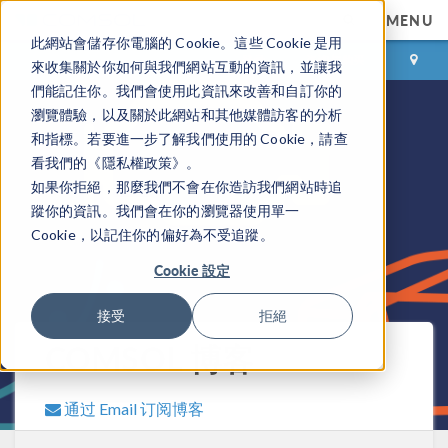
MENU
此網站會儲存你電腦的 Cookie。這些 Cookie 是用
登录
咨询与购买
來收集關於你如何與我們網站互動的資訊，並讓我
們能記住你。我們會使用此資訊來改善和自訂你的
瀏覽體驗，以及關於此網站和其他媒體訪客的分析
和指標。若要進一步了解我們使用的 Cookie，請查
看我們的《隱私權政策》。
如果你拒絕，那麼我們不會在你造訪我們網站時追
蹤你的資訊。我們會在你的瀏覽器使用單一
Cookie，以記住你的偏好為不受追蹤。
Cookie 設定
接受
拒絕
COMSOL 博客
通过 Email 订阅博客