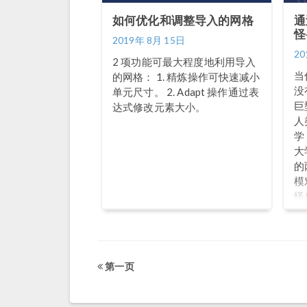
如何优化和调整导入的网格
通
怪
2019年 8月 15日
20
2 项功能可最大程度地利用导入
当
的网格： 1. 精炼操作可快速减小
没
单元尺寸。 2. Adapt 操作通过表
巨
达式修改元素大小。
人
学（
大学
的
模
怪
仿
确
略
何
第一页
在
T
层