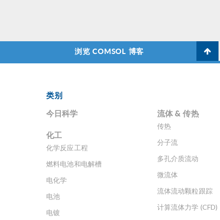
—
大
头
事
浏览 COMSOL 博客
它
类
底
的
的
类别
Vi
今日科学
流体 & 传热
德
近
传热
化工
长
分子流
比
化学反应工程
人
多孔介质流动
燃料电池和电解槽
时
微流体
竟
电化学
鲨
流体流动颗粒跟踪
电池
O
计算流体力学 (CFD)
过 
电镀