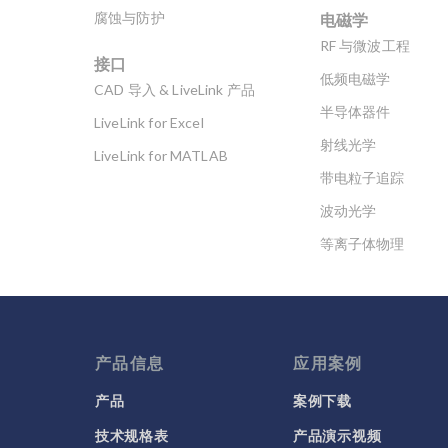
B
电磁学
腐蚀与防护
说
RF 与微波工程
问
接口
到
低频电磁学
CAD 导入 & LiveLink 产品
鳕
半导体器件
渔
LiveLink for Excel
豹
射线光学
LiveLink for MATLAB
显
带电粒子追踪
的
Ma
波动光学
A
等离子体物理
为
量
科学新闻
鱼
捕
鱼
使
产品信息
应用案例
哪
产品
案例下载
选
其
技术规格表
产品演示视频
研