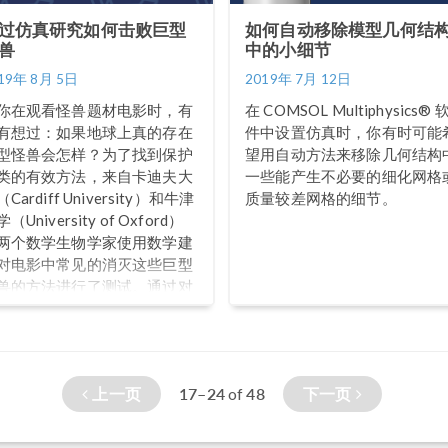
过仿真研究如何击败巨型
如何自动移除模型几何结
兽
中的小细节
19年 8月 5日
2019年 7月 12日
你在观看怪兽题材电影时，有
在 COMSOL Multiphysics® 
有想过：如果地球上真的存在
件中设置仿真时，你有时可能
型怪兽会怎样？为了找到保护
望用自动方法来移除几何结构
类的有效方法，来自卡迪夫大
一些能产生不必要的细化网格
Cardiff University）和牛津
质量较差网格的细节。
（University of Oxford）
两个数学生物学家使用数学建
对电影中常见的消灭这些巨型
兽的方法进行了测试。通过对
真结果的分析，他们还进一步
定了适用于不同地区的最佳策
。 基于种群生态学理论研究如
消灭巨型怪兽 一个科学考察队
上一页
17–24
48
下一页
of
探索马里亚纳海沟（Mariana
rench）深处时，意外地从温跃
的裂缝中释放了一只史前巨鲨