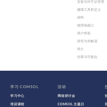
Y-SA 4.0 下获得许可。 简单来
安装与许可证管理
，海豹数量的减少是导致这个
建模工具和定义
题的主要原因。在1880 年代
 1960 年代，由于海豹会捕食
材料
鱼，新英格兰渔民便将其视为
物理场接口
业的威胁，因此大量捕杀海
，直到该地区的海豹数量有明
用户界面
减少。之后， 1970 年代颁布
研究与求解器
《海洋哺乳动物保护法》（
rine Mammal Protection
简介
ct）中将杀死海洋哺乳动物定
结果与可视化
非法行为，这才使得海豹的数
有所回升…… 以海豹为食的鲨
网格
数量也随之增多。 一些人提议
集群计算和云计算
杀海豹，另一些人提议捕杀鲨
，但通过捕杀这种方法可能会
问题变得更加严重。如何预测
学习 COMSOL
活动
些选择会产生预期结果，哪些
学习中心
网络研讨会
择会带来意想不到的后果呢？
中一种方法就是运用数学方法
培训课程
COMSOL 主题日
究生物学。 种群生态学理论