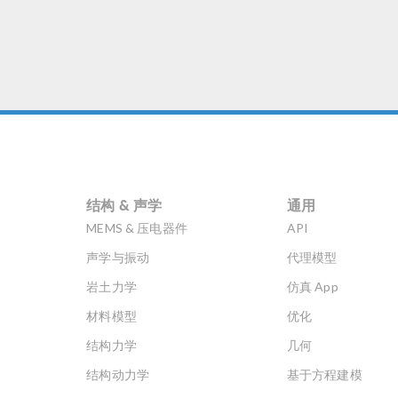
—巨齿鲨。随后，他们耗费了
量武器、技术和船员来追捕这
巨鲨。在另一个类似的虚构故
中，一头体型庞大的大白鲨用
锋利的牙齿威胁度假岛上的人
……直到主角将它击败送回海
深处。 《大白鲨》（Jaws）
拍摄地点位于美国马萨诸塞州
马撒葡萄园岛（Martha’s
neyard, Massachusetts），科
结构 & 声学
通用
角海岸附近。在真实世界中，
年来鲨鱼的数量一直在迅速增
MEMS & 压电器件
API
。虽然鲨鱼袭击人类的事件远
声学与振动
代理模型
电影中展现的要少得多，但当
们看到海滩上出现大量背鳍
岩土力学
仿真 App
，仍然会感到担忧。那么，究
材料模型
优化
是什么原因导致这么多的大白
靠近海岸呢？ 大白鲨。图片由
结构力学
几何
lga Ernst 提供自己的作品。通
结构动力学
基于方程建模
Wikimedia Commons 在 CC