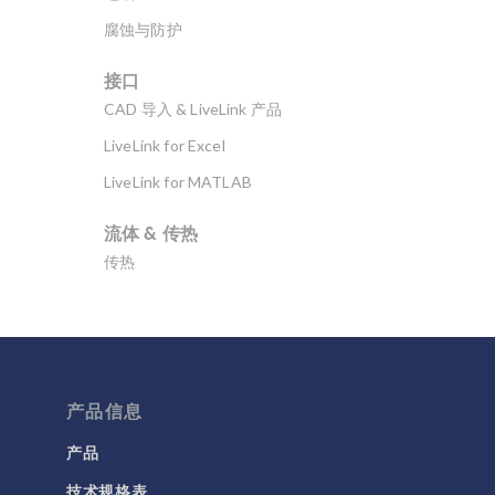
腐蚀与防护
接口
CAD 导入 & LiveLink 产品
LiveLink for Excel
LiveLink for MATLAB
流体 & 传热
传热
分子流
多孔介质流动
微流体
产品信息
流体流动颗粒跟踪
计算流体力学 (CFD)
产品
技术规格表
电磁学