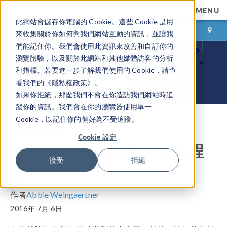
MENU
此網站會儲存你電腦的 Cookie。這些 Cookie 是用
登录
咨询与购买
來收集關於你如何與我們網站互動的資訊，並讓我
們能記住你。我們會使用此資訊來改善和自訂你的
瀏覽體驗，以及關於此網站和其他媒體訪客的分析
和指標。若要進一步了解我們使用的 Cookie，請查
看我們的《隱私權政策》。
如果你拒絕，那麼我們不會在你造訪我們網站時追
蹤你的資訊。我們會在你的瀏覽器使用單一
Cookie，以記住你的偏好為不受追蹤。
COMSOL 博客
Cookie 設定
借助 App 高效分析土木工程
接受
拒絕
设计
作者
Abbie Weingaertner
2016年 7月 6日