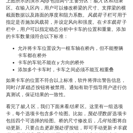
上图所示的演示 App 包括两个主要分区：
输入
区和
结果
区。在输入区内，用户可以修改桥梁的尺寸、支撑梁的横
截面数据以及路面的厚度和阻力系数。
风载荷
子栏可用于
指定是否施加风载荷，并设定风向和强度。在
卡车载荷
子
栏中，用户可以指定稳态分析中卡车的位置和重量。添加
的卡车数量须符合以下标准：
允许将卡车位置设为一根车轴在桥内，但不能整辆
卡车都在桥外
卡车的车轮不能在
y
方向的桥外
添加多个卡车时，卡车之间必须不能互相重叠
如果卡车的位置不符合以上标准，软件将弹出警告信息，
同时
计算稳态
按钮将被禁用。通知有助于指导用户进行仿
真测试，保证结果的一致性。
看完了
输入
区，我们下面来看
结果
区。这里有一组选项
卡，每个选项卡包含多个绘图。比如，
预处理数据
选项卡
包括四个可选择的绘图。桥的尺寸修改后，
几何
绘图将自
动更新。只要点击
更新预处理
按钮，即可手动更新
卡车载