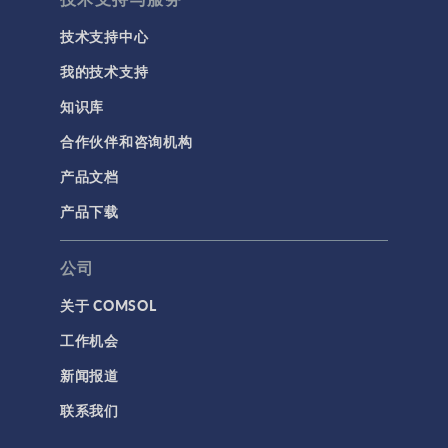
用户界面
技术支持中心
研究与求解器
我的技术支持
简介
知识库
结果与可视化
合作伙伴和咨询机构
网格
产品文档
集群计算和云计算
产品下载
标记
公司
关于 COMSOL
3D 打印
工作机会
AC/DC 模块
新闻报道
App 开发器简介视频
联系我们
CFD 模块
MEMS 模块