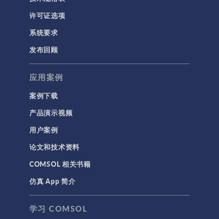
RF 与微波工程
许可证选项
低频电磁学
系统要求
半导体器件
发布回顾
射线光学
应用案例
带电粒子追踪
波动光学
案例下载
等离子体物理
产品演示视频
用户案例
科学新闻
论文和技术资料
结构 & 声学
COMSOL 相关书籍
MEMS & 压电器件
仿真 App 简介
声学与振动
岩土力学
学习 COMSOL
材料模型