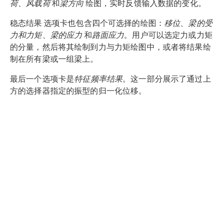
荷
、
风载荷
和
梁方向
绘图，实时反馈输入数据的变化。
稳态结果 选项卡也包含四个可选择的绘图：
移位
、
梁的受
力和力矩
、
梁的应力
和
路面应力
。用户可以选定力或力矩
的分量，然后将其绘制到力与力矩绘图中，或者将结果绘
制在所有梁或一组梁上。
最后一个选项卡是
特征频率结果
。这一部分展示了通过上
方的选择器指定的振型的归一化位移。