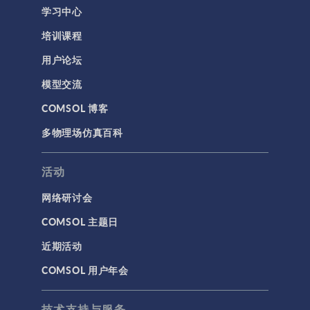
学习中心
结构力学
培训课程
结构动力学
用户论坛
通用
模型交流
API
COMSOL 博客
代理模型
多物理场仿真百科
仿真 App
优化
活动
几何
网络研讨会
基于方程建模
COMSOL 主题日
安装与许可证管理
近期活动
建模工具和定义
COMSOL 用户年会
材料
物理场接口
技术支持与服务