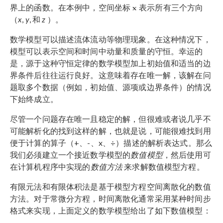
界上的函数。在本例中，空间坐标
表示所有三个方向
（
x
,
y
, 和
z
）。
数学模型可以描述流体流动等物理现象。在这种情况下，
模型可以表示空间和时间中动量和质量的守恒。幸运的
是，源于这种守恒定律的数学模型加上初始值和适当的边
界条件后往往运行良好。这意味着存在唯一解，该解在问
题取多个数据（例如，初始值、源项或边界条件）的情况
下始终成立。
尽管一个问题存在唯一且稳定的解，但很难或者说几乎不
可能解析化的找到这样的解，也就是说，可能很难找到用
便于计算的算子（+、-、x、÷）描述的解析表达式。那么
我们必须建立一个接近数学模型的
数值模型
，然后使用可
在计算机程序中实现的
数值方法
来求解数值模型方程。
有限元法和有限体积法是基于模型方程空间离散化的数值
方法。对于常微分方程，时间离散化通常采用某种时间步
格式来实现，上面定义的数学模型给出了如下数值模型：