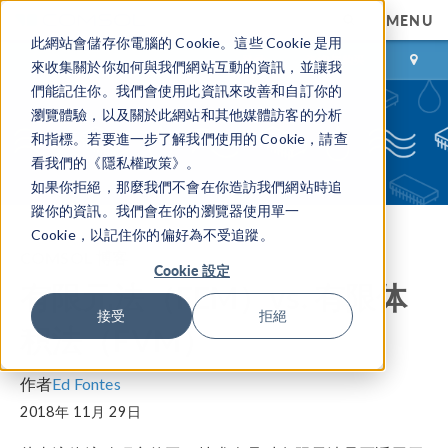
MENU
此網站會儲存你電腦的 Cookie。這些 Cookie 是用
登录
咨询与购买
來收集關於你如何與我們網站互動的資訊，並讓我
們能記住你。我們會使用此資訊來改善和自訂你的
瀏覽體驗，以及關於此網站和其他媒體訪客的分析
和指標。若要進一步了解我們使用的 Cookie，請查
看我們的《隱私權政策》。
如果你拒絕，那麼我們不會在你造訪我們網站時追
蹤你的資訊。我們會在你的瀏覽器使用單一
Cookie，以記住你的偏好為不受追蹤。
COMSOL 博客
Cookie 設定
有限元法（FEM）vs. 有限体
接受
拒絕
积法（FVM）
作者
Ed Fontes
2018年 11月 29日