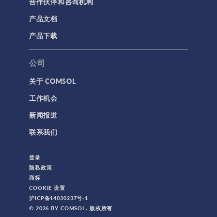
合作伙伴和咨询机构
网格
产品文档
集群计算和云计算
产品下载
标记
公司
关于 COMSOL
3D 打印
工作机会
AC/DC 模块
新闻报道
App 开发器简介视频
联系我们
CFD 模块
MEMS 模块
登录
RF 模块
隐私政策
商标
不确定性量化模块
COOKIE 设置
优化模块
沪ICP备14030237号-1
© 2026 BY COMSOL. 版权所有
传热模块