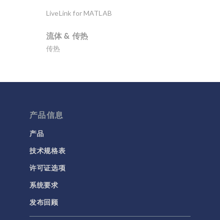
LiveLink for MATLAB
流体 & 传热
传热
分子流
多孔介质流动
微流体
流体流动颗粒跟踪
产品信息
计算流体力学 (CFD)
产品
技术规格表
电磁学
RF 与微波工程
许可证选项
低频电磁学
系统要求
半导体器件
发布回顾
射线光学