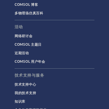
COMSOL 博客
代理模型
多物理场仿真百科
仿真 App
优化
活动
几何
网络研讨会
基于方程建模
COMSOL 主题日
安装与许可证管理
近期活动
建模工具和定义
COMSOL 用户年会
材料
物理场接口
技术支持与服务
用户界面
技术支持中心
研究与求解器
我的技术支持
简介
知识库
结果与可视化