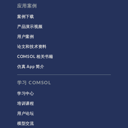
应用案例
带电粒子追踪
波动光学
案例下载
等离子体物理
产品演示视频
用户案例
科学新闻
论文和技术资料
结构 & 声学
COMSOL 相关书籍
MEMS & 压电器件
仿真 App 简介
声学与振动
岩土力学
学习 COMSOL
材料模型
学习中心
结构力学
培训课程
结构动力学
用户论坛
通用
模型交流
API