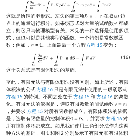
这就是所谓的弱形式。左边的第三项对
、
在域
边
界上的通量进行积分。如果弱形式对大量的试函数
都成
立，则它只与物理模型有关。常见的一种选择是使用多项
式，但也可以是其他类型的函数。一个特例是常数试函
数；例如，
= 1。上面最后一个方程
方程 15
变为：
(16)
这个关系式是有限体积法的基础。
至此，有限元法与有限体积法没有区别。如上所述，有限
体积法的公式
方程 16
只是有限元法中使用的一般弱形式
方程 15
的特例。不同之处在于
方程 15
和
方程 16
的离散
化。有限元法的依据是，选取有限数量的测试函数
，并要求
方程 15
对所有函数都成立。有限体积法的依据
是，选取有限数量的控制体积
，并要求
方程 16
对
所有控制体积都成立。如果我们使用三角剖分法作为这两
种方法的基础，图 1 和图 2 分别显示了有限元和有限体积