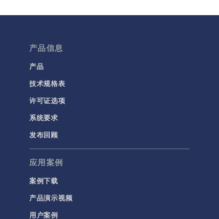
多孔介质流动
微流体
流体流动颗粒跟踪
产品信息
计算流体力学 (CFD)
产品
技术规格表
电磁学
RF 与微波工程
许可证选项
低频电磁学
系统要求
半导体器件
发布回顾
射线光学
应用案例
带电粒子追踪
波动光学
案例下载
等离子体物理
产品演示视频
用户案例
科学新闻