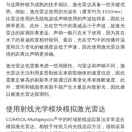
与这两种较为成熟的技术相比，激光雷达具备一些关键优
势。例如，激光雷达使用的光波长（通常约为 1550 nm）
比雷达使用的无线电波或声呐使用的声波短得多，因此分
辨率更高。此外，光在空气中的衰减远小于声波，故激光
雷达的探测距离更远。声呐一般只在水下使用，因为其在
水下的衰减程度相对较弱。最后，光在空气中的传播对温
度和压力变化的敏感度远低于声速，因此使用激光雷达测
得的距离比声呐更准确。
激光雷达也需要考虑一些局限性。与雷达和声呐不同，激
光雷达无法利用多普勒效应来获取物体的速度信息，因此
需要足够高的刷新率才能通过距离变化率来推断速度。此
外，透明和镜面类表面不能产生大量反向散射光，因此难
以被激光雷达探测到。
使用射线光学模块模拟激光雷达
®
COMSOL Multiphysics
中的时域射线追踪算法非常适合
模拟激光雷达。相较于传统几何光线追踪方法，借助该算