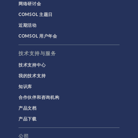
网络研讨会
基于方程建模
COMSOL 主题日
安装与许可证管理
近期活动
建模工具和定义
COMSOL 用户年会
材料
物理场接口
技术支持与服务
用户界面
技术支持中心
研究与求解器
我的技术支持
简介
知识库
结果与可视化
合作伙伴和咨询机构
网格
产品文档
集群计算和云计算
产品下载
标记
公司