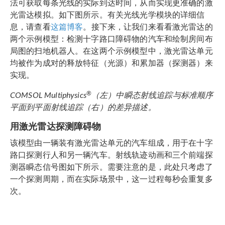
法可获取每条光线的实际到达时间，从而实现更准确的激
光雷达模拟。如下图所示。有关光线光学模块的详细信
息，请查看
这篇博客
。接下来，让我们来看看激光雷达的
两个示例模型：检测十字路口障碍物的汽车和绘制房间布
局图的扫地机器人。在这两个示例模型中，激光雷达单元
均被作为成对的释放特征（光源）和累加器（探测器）来
实现。
®
COMSOL Multiphysics
（左）中瞬态射线追踪与标准顺序
平面到平面射线追踪（右）的差异描述。
用激光雷达探测障碍物
该模型由一辆装有激光雷达单元的汽车组成，用于在十字
路口探测行人和另一辆汽车。射线轨迹动画和三个前端探
测器瞬态信号图如下所示。需要注意的是，此处只考虑了
一个探测周期，而在实际场景中，这一过程每秒会重复多
次。