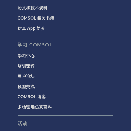
论文和技术资料
结构 & 声学
COMSOL 相关书籍
MEMS & 压电器件
仿真 App 简介
声学与振动
岩土力学
学习 COMSOL
材料模型
学习中心
结构力学
培训课程
结构动力学
用户论坛
通用
模型交流
API
COMSOL 博客
代理模型
多物理场仿真百科
仿真 App
优化
活动
几何