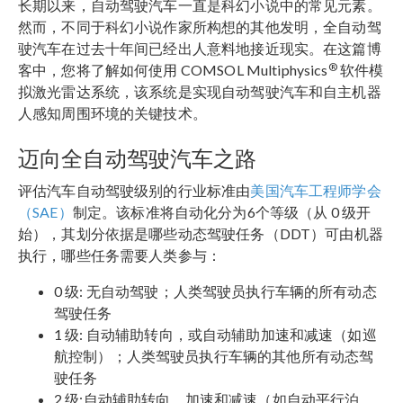
长期以来，自动驾驶汽车一直是科幻小说中的常见元素。
然而，不同于科幻小说作家所构想的其他发明，全自动驾
驶汽车在过去十年间已经出人意料地接近现实。在这篇博
®
客中，您将了解如何使用 COMSOL Multiphysics
软件模
拟激光雷达系统，该系统是实现自动驾驶汽车和自主机器
人感知周围环境的关键技术。
迈向全自动驾驶汽车之路
评估汽车自动驾驶级别的行业标准由
美国汽车工程师学会
（SAE）
制定。该标准将自动化分为6个等级（从 0 级开
始），其划分依据是哪些动态驾驶任务（DDT）可由机器
执行，哪些任务需要人类参与：
0 级: 无自动驾驶；人类驾驶员执行车辆的所有动态
驾驶任务
1 级: 自动辅助转向，或自动辅助加速和减速（如巡
航控制）；人类驾驶员执行车辆的其他所有动态驾
驶任务
2 级:自动辅助转向、加速和减速（如自动平行泊