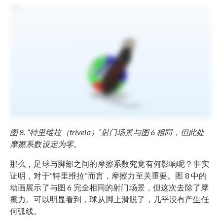
图 8. “特里维拉（trivela）“射门场景与图 6 相同，但此处
摩擦系数设定为零。
那么，足球与脚部之间的摩擦系数究竟有何影响呢？事实
证明，对于“特里维拉“而言，摩擦力至关重要。图 8 中的
动画展示了与图 6 完全相同的射门场景，但这次去除了摩
擦力。可以明显看到，球从脚上滑脱了，几乎没有产生任
何弧线。