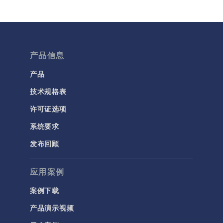
分子流
多孔介质流动
微流体
产品信息
流体流动颗粒跟踪
计算流体力学 (CFD)
产品
技术规格表
电磁学
RF 与微波工程
许可证选项
低频电磁学
系统要求
半导体器件
发布回顾
射线光学
应用案例
带电粒子追踪
波动光学
案例下载
等离子体物理
产品演示视频