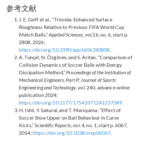
参考文献
J. E. Goff et al., “Trionda: Enhanced Surface
Roughness Relative to Previous FIFA World Cup
Match Balls,”
Applied Sciences
, vol.16, no. 6, start p.
2808, 2026;
https://doi.org/10.3390/app1606280808
.
A. Tunçel, N. Özgören, and S. Aritan, “Comparison of
Collision Dynamics of Soccer Balls with Energy
Dissipation Method,”
Proceedings of the Institution of
Mechanical Engineers, Part P: Journal of Sports
Engineering and Technology
, vol. 240, advance online
publication 2024;
https://doi.org/10.1177/17543371241237589
.
H. Ishii, Y. Sakurai, and T. Maruyama, “Effect of
Soccer Shoe Upper on Ball Behaviour in Curve
Kicks,”
Scientific Reports
, vol. 4, no. 1, start p. 6067,
2014;
https://doi.org/10.1038/srep06067
.