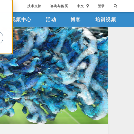
技术支持
咨询与购买
中文
登录
视频中心
活动
博客
培训视频
。