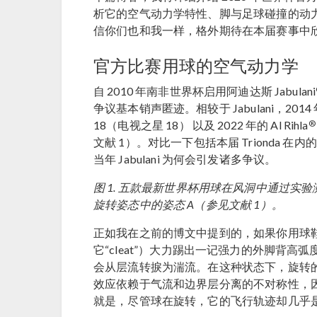
析它的空气动力学特性、脚与足球碰撞的动
信你们也和我一样，格外期待在本届赛事中欣
官方比赛用球的空气动力学
自 2010 年南非世界杯启用阿迪达斯 Jabulani
争议基本销声匿迹。相较于 Jabulani，2014 年
®
18（电视之星 18） 以及 2022 年的 Al Rihla
文献 1）。对比一下包括本届 Trionda
当年 Jabulani 为何会引发诸多争议。
图 1. 五款最新世界杯用球在风洞中通过
旋转姿态中的姿态 A（参见文献 1）。
正如我在之前的博文中提到的，如果你用球
它“cleat”）大力踢出一记强力的外脚背高弧
会从层流转捩为湍流。在这种状态下，旋转
效应依赖于气流和边界层分离的不对称性，
就是，尽管球在旋转，它的飞行轨迹却几乎