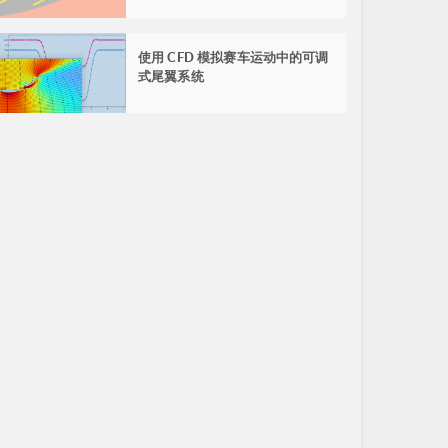
使用 CFD 模拟赛车运动中的可调
式尾翼系统