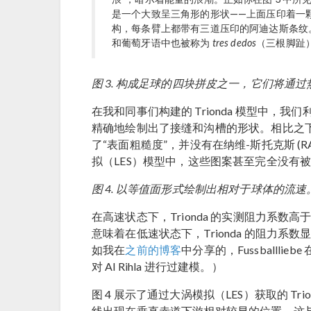
是一个大致呈三角形的形状——上面压印着一
构，每条臂上都带有三道压印的阿迪达斯条纹。不
和葡萄牙语中也被称为
tres dedos
（三根脚趾
图 3. 构成足球的四块拼皮之一，它们将通
在我和同事们构建的 Trionda 模型中，我们利用 C
精确地绘制出了接缝和沟槽的形状。相比之
了“表面粗糙度”，并没有在纳维-斯托克斯 (
拟（LES）模型中，这些图案甚至完全没有
图 4. 以等值面形式绘制出相对于球体的流速
在高速状态下，Trionda 的实测阻力系数高于
意味着在低速状态下，Trionda 的阻力系数显著低于
如我在
之前的博客
中分享的，Fussballlie
对 Al Rihla 进行过建模。）
图 4 展示了通过大涡模拟（LES）获取的 T
线出现在垂直赤道下游相对较早的位置，这与 2024