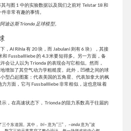
与图 1 中的实验数据以及我们之前对 Telstar 18 和
会是一件非常有趣的事情。
迪达斯 Trionda 足球模型。
球
 Rihla 有 20 块，而 Jabulani 则有 6 块），其接
 米和 Fussballliebe 的 4.3 米要短得多。另一方面，备
，这或许会让人以为 Trionda 的表现会与它相似。然而，
，有效地增加了其空气动力学粗糙度。此外，凹槽之间的球
国的小型凸起图案：代表美国的五角星、代表加拿大的枫
，它与 Fussballliebe 非常相似，这也意味着
示，在高速状态下，Trionda 的阻力系数高于往届的
字致敬了三个东道国。其中，
tri
– 意为“三”， –
onda
意为“波
所见，数字三的元素贯穿了整个设计。每一块拼皮的中心都