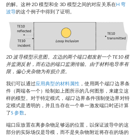
的解。这种 2D 模型和全 3D 模型之间的对应关系在
H 弯
波导
的这个例子中得到了证明。
2D 波导模型示意图。左边的两个端口都发射一个 TE10 模
并监测反射，而右边的端口监测传输。由于材料电导率有
限，偏心夹杂物为有损介质。
我们可以通过
应用典型的材料属性
，使用两个
端口
边界条
件（两端各一个）绘制如上图所示的几何图形，来建立这
样的模型。对于特定模式，
端口
边界条件强制使边界对特
定模式是透明的，并且当存在一个单一激发端口时还计算
了
S 参数
。
端口应放置在离参杂物足够远的位置，以保证波导中的这
部分的实际场仅是导模，而不是夹杂物附近将存在的场的