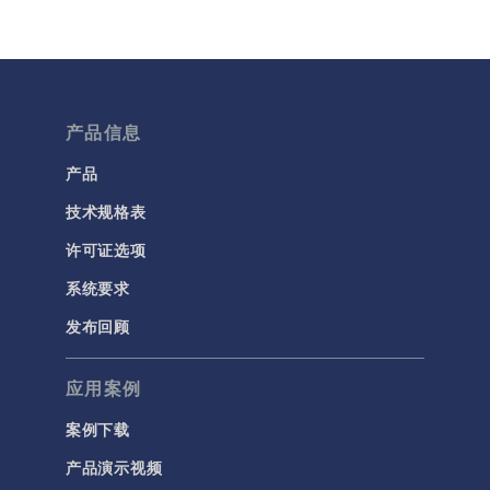
分子流
多孔介质流动
微流体
产品信息
流体流动颗粒跟踪
计算流体力学 (CFD)
产品
技术规格表
电磁学
RF 与微波工程
许可证选项
低频电磁学
系统要求
半导体器件
发布回顾
射线光学
应用案例
带电粒子追踪
波动光学
案例下载
等离子体物理
产品演示视频