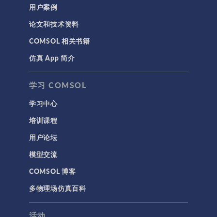
用户案例
科学新闻
论文和技术资料
结构 & 声学
COMSOL 相关书籍
MEMS & 压电器件
仿真 App 简介
声学与振动
岩土力学
学习 COMSOL
材料模型
学习中心
结构力学
培训课程
结构动力学
用户论坛
通用
模型交流
API
COMSOL 博客
代理模型
多物理场仿真百科
仿真 App
优化
活动