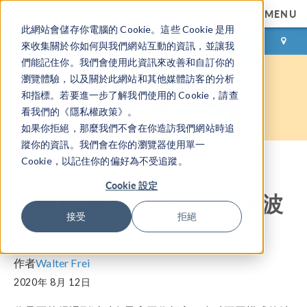
MENU
此網站會儲存你電腦的 Cookie。這些 Cookie 是用
登录
咨询与购买
來收集關於你如何與我們網站互動的資訊，並讓我
們能記住你。我們會使用此資訊來改善和自訂你的
瀏覽體驗，以及關於此網站和其他媒體訪客的分析
和指標。若要進一步了解我們使用的 Cookie，請查
看我們的《隱私權政策》。
如果你拒絕，那麼我們不會在你造訪我們網站時追
蹤你的資訊。我們會在你的瀏覽器使用單一
Cookie，以記住你的偏好為不受追蹤。
COMSOL 博客
Cookie 設定
使用 COMSOL 模拟多模的波
接受
拒絕
导
作者
Walter Frei
2020年 8月 12日