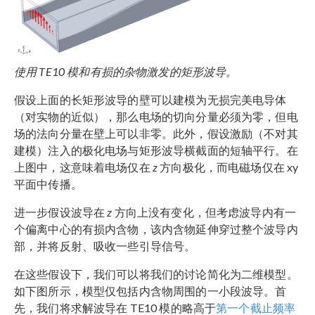
使用 TE10 模和有损的杂物激发的矩形波导。
假设上面的长矩形波导的壁可以建模为无损完美电导体
（对实物的近似），那么电场的切向分量必须为零，但电
场的法向分量在壁上可以非零。此外，假设激励（不对其
建模）注入的极化电场与矩形波导横截面的短轴平行。在
上图中，这意味着电场仅在
z
方向极化，而电磁场仅在 xy
平面中传播。
进一步假设波导在
z
方向上没有变化，但考虑波导内有一
个偏离中心的有损内含物，该内含物延伸穿过整个波导内
部，并将反射、吸收一些引导信号。
在这些假设下，我们可以将我们的讨论简化为二维模型。
如下图所示，模型仅包括内含物周围的一小段波导。首
先，我们将求解波导在 TE10 模的略高于
第一个截止频率