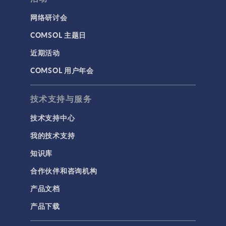
几何
网络研讨会
基于方程建模
COMSOL 主题日
安装与许可证管理
近期活动
建模工具和定义
COMSOL 用户年会
材料
物理场接口
技术支持与服务
用户界面
技术支持中心
研究与求解器
我的技术支持
简介
知识库
结果与可视化
合作伙伴和咨询机构
网格
产品文档
集群计算和云计算
产品下载
标记